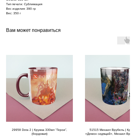
Тип печати: Сублимация
Вес изделия: 390 гр
Вес: 350 г
Вам может понравиться
29958 Dota 2 | Кружка 330мл "Герои”,
51515 Михаил Врубель | Кружк
(бордовая)
«Демон сидящий», Михаил Врубел