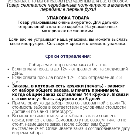
устраивает, то мы отправим груз удобным для вас способом.
Товар считается переданным получателю в момент
передачи в первые руки!
УПАКОВКА ТОВАРА
Товар упаковываем очень аккуратно. Для дальних
отправлений в плотные коробки. На упаковочных
материалах не экономим.
Если вас не устраивает наша упаковка, вы можете выслать
свою инструкцию. Согласуем сроки и стоимость упаковки.
Сроки отправления
:
Собираем и отправляем заказы быстро.
Если оплата прошла до 12ч - отправление на следующий
день.
Если оплата прошла после 12ч - срок отправления 2-3
дня.
Заказы, в которых есть кружки (печать) - зависят
от набора общего заказа. В печать принимаем,
когда общий заказ составляем 144 кружки. В связи
с этим могут быть задержки до 5 дней
При условии, когда забор груза согласованной с вами ТК,
стоимость забора в соответствии с условиями стоимости
доставки по Санкт-Петербургу.
Вы можете самостоятельно забрать заказ из нашего
офиса, или со склада.
Самовывоз у нас совсем ничего не
стоит. Размещаете заказ. После сборки вам будет
выставлен счет. Оплачиваете заказ и согласовываете дату
и время забора.