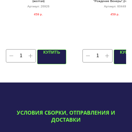
(желтая)
"Рождение Венеры",(голуб
Артикул:
26926
Артикул:
60449
459
р.
459
р.
КУПИТЬ
КУПИ
УСЛОВИЯ СБОРКИ, ОТПРАВЛЕНИЯ И
ДОСТАВКИ