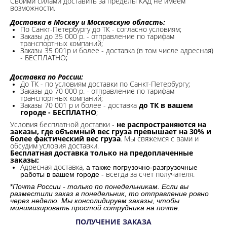
Своими силами доставить за пределы КАД не имеем
возможности.​
Доставка в Москву и Московскую область:
По Санкт-Петербургу до ТК - согласно условиям;
Заказы до 35 000 р. - отправление по тарифам
транспортных компаний;
Заказы 35 001р и более - доставка (в том числе адресная)
- БЕСПЛАТНО;
Доставка по России:
До ТК - по условиям доставки по Санкт-Петербургу;
Заказы до 70 000 р. -
отправление по тарифам
транспортных компаний;
Заказы 70 001 р и более - доставка
до ТК в вашем
городе - БЕСПЛАТНО
;
Условия бесплатной доставки -
не распространяются на
заказы, где объемный вес груза превышает на 30% и
более фактический вес груза
. Мы свяжемся с вами и
обсудим условия доставки.
Бесплатная доставка только на предоплаченные
заказы;
Адресная доставка,
а также погрузочно-разгрузочные
всегда за счет получателя.
работы в вашем городе -
*
Почта России - только по понедельникам. Если вы
разместили заказ в понедельник, то отправление ровно
через неделю. Мы консолидируем заказы, чтобы
минимизировать простой сотрудника на почте.
ПОЛУЧЕНИЕ ЗАКАЗА