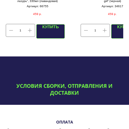
лазурь", 330мл (лавандовая)
girl” (черная)
Артикул:
66755
Артикул:
34617
459
р.
459
р.
КУПИТЬ
КУПИ
УСЛОВИЯ СБОРКИ, ОТПРАВЛЕНИЯ И
ДОСТАВКИ
ОПЛАТА