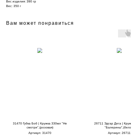
Вес изделия: 390 гр
Вес: 350 г
Вам может понравиться
31470 Губка Боб | Кружка 330мл "Не
26711 Эдгар Дега | Кружка 
смотри",(розовая)
"Балерины",(белая)
Артикул:
31470
Артикул:
26711