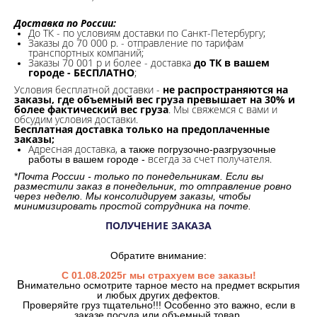
Доставка по России:
До ТК - по условиям доставки по Санкт-Петербургу;
Заказы до 70 000 р. -
отправление по тарифам
транспортных компаний;
Заказы 70 001 р и более - доставка
до ТК в вашем
городе - БЕСПЛАТНО
;
Условия бесплатной доставки -
не распространяются на
заказы, где объемный вес груза превышает на 30% и
более фактический вес груза
. Мы свяжемся с вами и
обсудим условия доставки.
Бесплатная доставка только на предоплаченные
заказы;
Адресная доставка,
а также погрузочно-разгрузочные
всегда за счет получателя.
работы в вашем городе -
*
Почта России - только по понедельникам. Если вы
разместили заказ в понедельник, то отправление ровно
через неделю. Мы консолидируем заказы, чтобы
минимизировать простой сотрудника на почте.
ПОЛУЧЕНИЕ ЗАКАЗА
Обратите внимание:
С 01.08.2025г мы страхуем все заказы!
В
нимательно осмотрите тарное место на предмет вскрытия
и любых других дефектов.
Проверяйте груз тщательно!!! Особенно это важно, если в
заказе посуда или объемный товар.