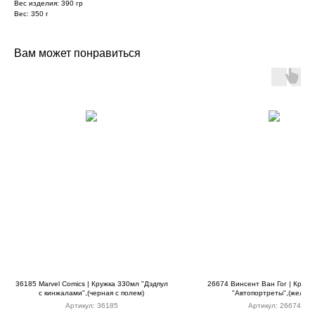
Вес изделия: 390 гр
Вес: 350 г
Вам может понравиться
36185 Marvel Comics | Кружка 330мл "Дэдпул
26674 Винсент Ван Гог | Круж
с кинжалами",(черная с полем)
"Автопортреты",(желтая
Артикул:
36185
Артикул:
26674