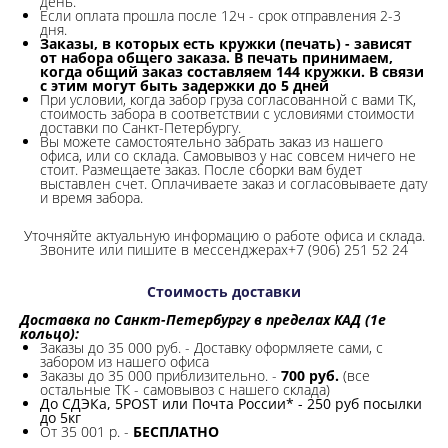
день.
Если оплата прошла после 12ч - срок отправления 2-3
дня.
Заказы, в которых есть кружки (печать) - зависят
от набора общего заказа. В печать принимаем,
когда общий заказ составляем 144 кружки. В связи
с этим могут быть задержки до 5 дней
При условии, когда забор груза согласованной с вами ТК,
стоимость забора в соответствии с условиями стоимости
доставки по Санкт-Петербургу.
Вы можете самостоятельно забрать заказ из нашего
офиса, или со склада.
Самовывоз у нас совсем ничего не
стоит. Размещаете заказ. После сборки вам будет
выставлен счет. Оплачиваете заказ и согласовываете дату
и время забора.
Уточняйте актуальную информацию о работе офиса и склада.
Звоните или пишите в мессенджерах+7 (906) 251 52 24
Стоимость доставки
Доставка по Санкт-Петербургу в пределах КАД (1е
кольцо):
Заказы до 35 000 руб. - Доставку оформляете сами, с
забором из нашего офиса
Заказы до 35 000 приблизительно. -
700 руб.
(все
остальные ТК - самовывоз с нашего склада)
До СДЭКа, 5POST или Почта России* - 250 руб посылки
до 5кг
От 35 001 р. -
БЕСПЛАТНО