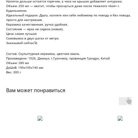
Напиток дольше остается горячим, а чека на крышке добавляет антуража.
Объем: 250 мл — хватит, чтобы проснуться даже после тяжелого «боя» с
будильником.
Идеальный подарок: Другу, коллеге или себе любимому по поводу и без повода,
просто для настроения.
Керамика качественная, ручка удобная.
Состояние — муха не сидела (новая).
Цена самая лучшая
Самовывоз в двух шагах от метро.
Заказывай сейчас🚀
Состав: Скульптурная керамика, цветная эмаль
Произведено: 1026, Джиньи, г.Гуанчжоу, провинция Гуандун, Китай
Объем: 280 мл
ДxШxВ: 190x105x140 мм
Вес: 300 г
Вам может понравиться