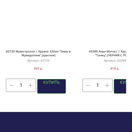
60739 Муми-тролли | Кружка 330мл "Зима в
60388 Анри Матисс | Кружка
Мумидолине”,(красная)
"Танец",(ЧЕРНАЯ С ПОЛЕ
Артикул:
60739
Артикул:
60388
459
р.
819
р.
КУПИТЬ
КУПИ