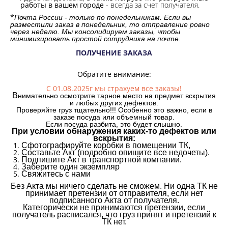
работы в вашем городе -
всегда за счет получателя.
*
Почта России - только по понедельникам. Если вы
разместили заказ в понедельник, то отправление ровно
через неделю. Мы консолидируем заказы, чтобы
минимизировать простой сотрудника на почте.
ПОЛУЧЕНИЕ ЗАКАЗА
Обратите внимание:
С 01.08.2025г мы страхуем все заказы!
В
нимательно осмотрите тарное место на предмет вскрытия
и любых других дефектов.
Проверяйте груз тщательно!!! Особенно это важно, если в
заказе посуда или объемный товар.
Если посуда разбита, это будет слышно.
При условии обнаружения каких-то дефектов или
вскрытия:
Сфотографируйте коробки в помещении ТК,
Составьте Акт (подробно опишите все недочеты).
Подпишите Акт в транспортной компании.
Заберите один экземпляр
Свяжитесь с нами
Без Акта мы ничего сделать не сможем. Ни одна ТК не
принимает претензии от отправителя, если нет
подписанного Акта от получателя.
Категорически не принимаются претензии, если
получатель расписался, что груз принят и претензий к
ТК нет.