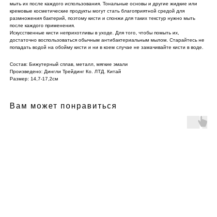
мыть их после каждого использования. Тональные основы и другие жидкие или
кремовые косметические продукты могут стать благоприятной средой для
размножения бактерий, поэтому кисти и спонжи для таких текстур нужно мыть
после каждого применения.
Искусственные кисти неприхотливы в уходе. Для того, чтобы помыть их,
достаточно воспользоваться обычным антибактериальным мылом. Старайтесь не
попадать водой на обойму кисти и ни в коем случае не замачивайте кисти в воде.
Состав: Бижутерный сплав, металл, мягкие эмали
Произведено: Дингли Трейдинг Ко. ЛТД. Китай
Размер: 14,7-17,2см
Вам может понравиться