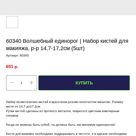
60340 Волшебный единорог | Набор кистей для
макияжа, р-р 14,7-17,2см (5шт)
Артикул:
60340
651
р.
КУПИТЬ
Набор косметических кистей в красочном розово-золотистом мешочке. Размер
кисте от 14,7 до17,2см
Ручки кистей сделаны из прочного металла, покрытого цветным ювелирным
сплавом
Когда не можешь быть собой, ты должна быть, как минимум единорогом!
Кисти для макияжа необходимо поддерживать в чистоте, и в идеале необходимо