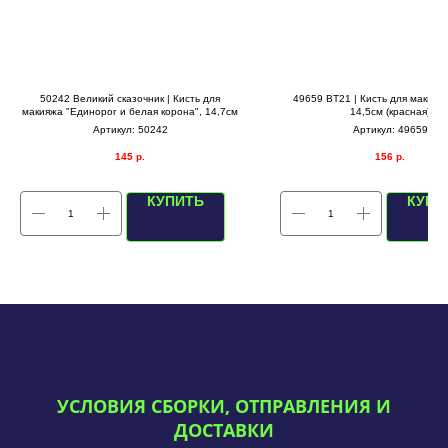
50242 Великий сказочник | Кисть для
49659 BT21 | Кисть для макияжа
макияжа "Единорог и белая корона", 14,7см
14,5см (красная)
Артикул:
50242
Артикул:
49659
145
р.
156
р.
КУПИТЬ
КУПИ
УСЛОВИЯ СБОРКИ, ОТПРАВЛЕНИЯ И
ДОСТАВКИ