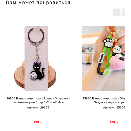
Вам может понравиться
29965 В мире животных | Брелок "Кошечка -
45996 В мире животных | Объем
сиреневые ушки", р-р 3х2,5см/8,4см
Панда на персике, р-р 7,
Артикул:
29965
Артикул:
45996
133
р.
199
р.