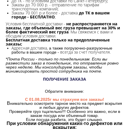
До ТК - по условиям доставки по Санкт-Петербургу;
Заказы до 70 000 р. -
отправление по тарифам
транспортных компаний;
Заказы 70 001 р и более - доставка
до ТК в вашем
городе - БЕСПЛАТНО
;
Условия бесплатной доставки -
не распространяются на
заказы, где объемный вес груза превышает на 30% и
более фактический вес груза
. Мы свяжемся с вами и
обсудим условия доставки.
Бесплатная доставка только на предоплаченные
заказы;
Адресная доставка,
а также погрузочно-разгрузочные
всегда за счет получателя.
работы в вашем городе -
*
Почта России - только по понедельникам. Если вы
разместили заказ в понедельник, то отправление ровно
через неделю. Мы консолидируем заказы, чтобы
минимизировать простой сотрудника на почте.
ПОЛУЧЕНИЕ ЗАКАЗА
Обратите внимание:
С 01.08.2025г мы страхуем все заказы!
В
нимательно осмотрите тарное место на предмет вскрытия
и любых других дефектов.
Проверяйте груз тщательно!!! Особенно это важно, если в
заказе посуда или объемный товар.
Если посуда разбита, это будет слышно.
При условии обнаружения каких-то дефектов или
вскрытия: