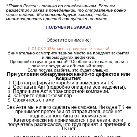
*
Почта России - только по понедельникам. Если вы
разместили заказ в понедельник, то отправление ровно
через неделю. Мы консолидируем заказы, чтобы
минимизировать простой сотрудника на почте.
ПОЛУЧЕНИЕ ЗАКАЗА
Обратите внимание:
С 01.08.2025г мы страхуем все заказы!
В
нимательно осмотрите тарное место на предмет вскрытия
и любых других дефектов.
Проверяйте груз тщательно!!! Особенно это важно, если в
заказе посуда или объемный товар.
Если посуда разбита, это будет слышно.
При условии обнаружения каких-то дефектов или
вскрытия:
Сфотографируйте коробки в помещении ТК,
Составьте Акт (подробно опишите все недочеты).
Подпишите Акт в транспортной компании.
Заберите один экземпляр
Свяжитесь с нами
Без Акта мы ничего сделать не сможем. Ни одна ТК не
принимает претензии от отправителя, если нет
подписанного Акта от получателя.
Категорически не принимаются претензии, если
получатель расписался, что груз принят и претензий к
ТК нет.