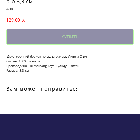
р-р 8,3 см
37564
129,00
р.
КУПИТЬ
Двусторонний брелок по мультфильму Лило и Стич
Состав: 100% силикон
Произведено: Huimeibang Toys, Гуандун, Китай
Размер: 8,3 см
Вам может понравиться