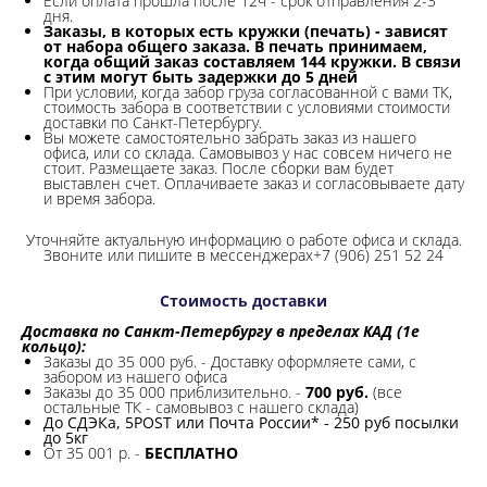
Если оплата прошла после 12ч - срок отправления 2-3
дня.
Заказы, в которых есть кружки (печать) - зависят
от набора общего заказа. В печать принимаем,
когда общий заказ составляем 144 кружки. В связи
с этим могут быть задержки до 5 дней
При условии, когда забор груза согласованной с вами ТК,
стоимость забора в соответствии с условиями стоимости
доставки по Санкт-Петербургу.
Вы можете самостоятельно забрать заказ из нашего
офиса, или со склада.
Самовывоз у нас совсем ничего не
стоит. Размещаете заказ. После сборки вам будет
выставлен счет. Оплачиваете заказ и согласовываете дату
и время забора.
Уточняйте актуальную информацию о работе офиса и склада.
Звоните или пишите в мессенджерах+7 (906) 251 52 24
Стоимость доставки
Доставка по Санкт-Петербургу в пределах КАД (1е
кольцо):
Заказы до 35 000 руб. - Доставку оформляете сами, с
забором из нашего офиса
Заказы до 35 000 приблизительно. -
700 руб.
(все
остальные ТК - самовывоз с нашего склада)
До СДЭКа, 5POST или Почта России* - 250 руб посылки
до 5кг
От 35 001 р. -
БЕСПЛАТНО