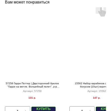
Вам может понравиться
57258 Гарри Поттер | Двусторонний брелок
15562 Набор карабинов с пу
"Гарри на метле. Волшебный полет", р-р
бонусом (10шт) коричнев
6см
Артикул:
57258
Артикул:
15562
131
р.
147
р.
КУПИТЬ
КУПИ