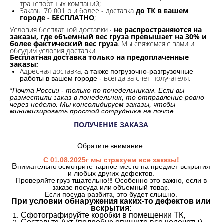
транспортных компаний;
Заказы 70 001 р и более - доставка
до ТК в вашем
городе - БЕСПЛАТНО
;
Условия бесплатной доставки -
не распространяются на
заказы, где объемный вес груза превышает на 30% и
более фактический вес груза
. Мы свяжемся с вами и
обсудим условия доставки.
Бесплатная доставка только на предоплаченные
заказы;
Адресная доставка,
а также погрузочно-разгрузочные
всегда за счет получателя.
работы в вашем городе -
*
Почта России - только по понедельникам. Если вы
разместили заказ в понедельник, то отправление ровно
через неделю. Мы консолидируем заказы, чтобы
минимизировать простой сотрудника на почте.
ПОЛУЧЕНИЕ ЗАКАЗА
Обратите внимание:
С 01.08.2025г мы страхуем все заказы!
В
нимательно осмотрите тарное место на предмет вскрытия
и любых других дефектов.
Проверяйте груз тщательно!!! Особенно это важно, если в
заказе посуда или объемный товар.
Если посуда разбита, это будет слышно.
При условии обнаружения каких-то дефектов или
вскрытия:
Сфотографируйте коробки в помещении ТК,
Составьте Акт (подробно опишите все недочеты).