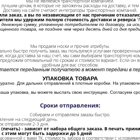
Мы не являемся транспортной компанией.
лучшим ценам, в которые не заложены расходы на доставку, и тем 
Доставку на сайте считают интеграторы транспортных компаний.
ли заказ, а вы по независящим от нас причинам отказались
бителя мы удержим полную стоимость доставки и реверса
"
 денежную сумму, уплаченную потребителем по договору, за иск
щенного товара, не позднее чем через десять дней со дня пре
.
Мы продаем носки и прочие атрибуты.
ально быстро получить заказ, мы пользуемся услугами проверенны
ае, когда доставка за наш счет, мы сами выбираем транспортную ко
 предложим оптимальный по срокам и стоимости вариант. Если он ва
удобным для вас способом.
итается переданным получателю в момент передачи в пер
УПАКОВКА ТОВАРА
куратно. Для дальних отправлений в плотные коробки. На упаковоч
наша упаковка, вы можете выслать свою инструкцию. Согласуем сро
Сроки отправления
:
Собираем и отправляем заказы быстро.
авление на следующий день.
ок отправления 2-3 дня.
 (печать) - зависят от набора общего заказа. В печать при
и с этим могут быть задержки до 5 дней
ласованной с вами ТК, стоимость забора в соответствии с условиями