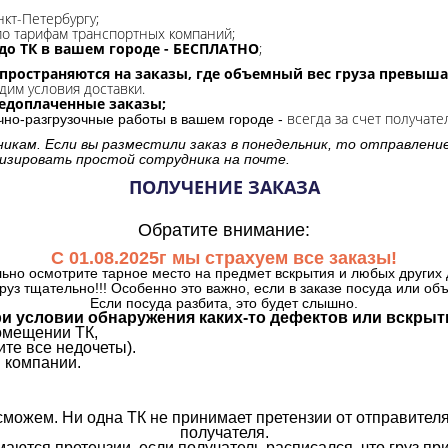
нкт-Петербургу;
о тарифам транспортных компаний;
до ТК в вашем городе - БЕСПЛАТНО
;
спространяются на заказы, где объемный вес груза превыша
дим условия доставки.
редоплаченные заказы;
всегда за счет получате
очно-разгрузочные работы в вашем городе -
никам. Если вы разместили заказ в понедельник, то отправлени
изировать простой сотрудника на почте.
ПОЛУЧЕНИЕ ЗАКАЗА
Обратите внимание:
С 01.08.2025г мы страхуем все заказы!
ьно осмотрите тарное место на предмет вскрытия и любых других 
руз тщательно!!! Особенно это важно, если в заказе посуда или об
Если посуда разбита, это будет слышно.
и условии обнаружения каких-то дефектов или вскрыт
омещении ТК,
те все недочеты).
 компании.
сможем. Ни одна ТК не принимает претензии от отправителя
получателя.
аются претензии, если получатель расписался, что груз прин