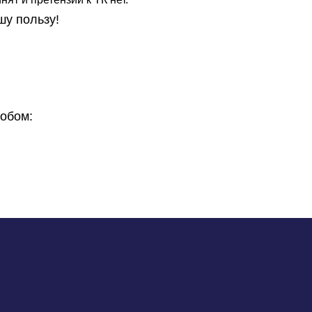
шу пользу!
обом: