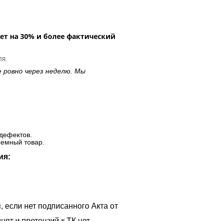
ет на 30% и более фактический
ля.
е ровно через неделю. Мы
дефектов.
ъемный товар.
ия:
, если нет подписанного Акта от
ят и претензий к ТК нет.