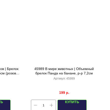
ов | Брелок
45989 В мире животных | Объемный
5см (розовые
брелок Панда на банане, р-р 7,2см
Артикул:
45989
199
р.
ТЬ
КУПИТЬ