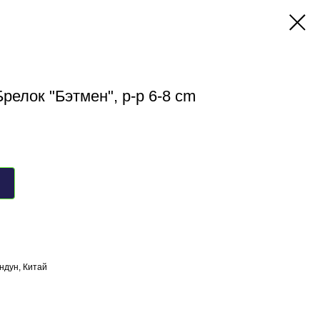
релок "Бэтмен", р-р 6-8 cm
ндун, Китай