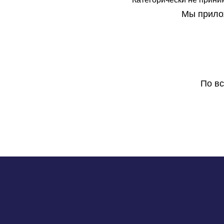
Мы прилож
По в