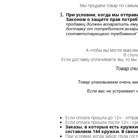
Мы продаем товар по самым 
При условии, когда мы отправи
Законом о защите прав потре
продавец должен возвратить ему
доставку от потребителя возвра
"
соответствующего требования
А чтобы вы могли максим
В случ
Если доставку оплачиваете вы, то мы
Товар сч
Товар упаковываем очень ак
Если вас не устраивает 
Если оплата прошла до 12ч - отпр
Если оплата прошла после 12ч - ср
Заказы, в которых есть кружки
составляем 144 кружки. В связ
При условии, когда забор груза сог