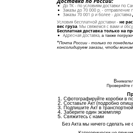
Доставка по России:
До ТК - по условиям доставки по Са
Заказы до 70 000 р. -
отправление п
Заказы 70 001 р и более - доставка
Условия бесплатной доставки -
не ра
вес груза
. Мы свяжемся с вами и обсу
Бесплатная доставка только на п
Адресная доставка,
а также погруз
*
Почта России - только по понедель
консолидируем заказы, чтобы миним
В
нимател
Проверяйте г
Пр
Сфотографируйте коробки в п
Составьте Акт (подробно опиши
Подпишите Акт в транспортной
Заберите один экземпляр
Свяжитесь с нами
Без Акта мы ничего сделать не 
Категорически не приним