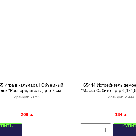
55 Игра в кальмара | Объемный
65444 Истребитель демон
лок "Распорядитель", р-р 7 см
"Маска Сабито", р-р 6,1х4,
(черный)
ушки)
Артикул:
53755
Артикул:
65444
208
р.
134
р.
УПИТЬ
КУПИ