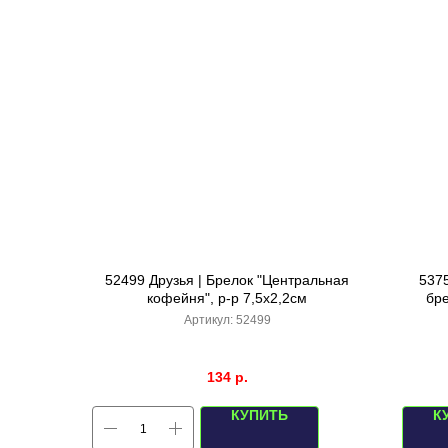
52499 Друзья | Брелок "Центральная
537
кофейня", р-р 7,5х2,2см
бре
Артикул:
52499
134
р.
КУПИТЬ
К