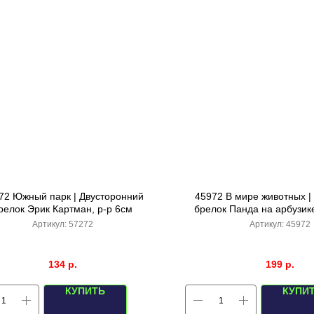
72 Южный парк | Двусторонний
45972 В мире животных 
релок Эрик Картман, р-р 6см
брелок Панда на арбузике
Артикул:
57272
Артикул:
45972
134
р.
199
р.
КУПИТЬ
КУПИ