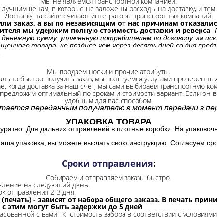
Мы не являемся транспортной компанией.
лучшим ценам, в которые не заложены расходы на доставку, и тем 
Доставку на сайте считают интеграторы транспортных компаний.
ли заказ, а вы по независящим от нас причинам отказались
бителя мы удержим полную стоимость доставки и реверса
"
 денежную сумму, уплаченную потребителем по договору, за иск
щенного товара, не позднее чем через десять дней со дня пре
.
Мы продаем носки и прочие атрибуты.
ально быстро получить заказ, мы пользуемся услугами проверенны
ае, когда доставка за наш счет, мы сами выбираем транспортную ко
 предложим оптимальный по срокам и стоимости вариант. Если он ва
удобным для вас способом.
итается переданным получателю в момент передачи в пер
УПАКОВКА ТОВАРА
куратно. Для дальних отправлений в плотные коробки. На упаковоч
наша упаковка, вы можете выслать свою инструкцию. Согласуем сро
Сроки отправления
:
Собираем и отправляем заказы быстро.
авление на следующий день.
ок отправления 2-3 дня.
 (печать) - зависят от набора общего заказа. В печать при
и с этим могут быть задержки до 5 дней
ласованной с вами ТК, стоимость забора в соответствии с условиями