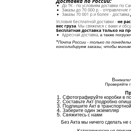
Доставка по России:
До ТК - по условиям доставки по Са
Заказы до 70 000 р. -
отправление п
Заказы 70 001 р и более - доставка
Условия бесплатной доставки -
не ра
вес груза
. Мы свяжемся с вами и обсу
Бесплатная доставка только на п
Адресная доставка,
а также погруз
*
Почта России - только по понедель
консолидируем заказы, чтобы миним
В
нимател
Проверяйте г
Пр
Сфотографируйте коробки в п
Составьте Акт (подробно опиши
Подпишите Акт в транспортной
Заберите один экземпляр
Свяжитесь с нами
Без Акта мы ничего сделать не 
Категорически не приним