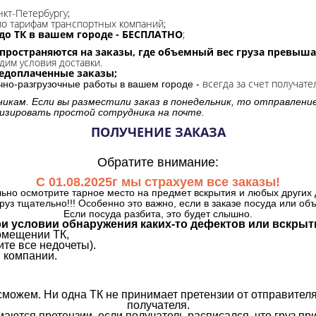
нкт-Петербургу;
о тарифам транспортных компаний;
до ТК в вашем городе - БЕСПЛАТНО
;
спространяются на заказы, где объемный вес груза превыша
дим условия доставки.
редоплаченные заказы;
всегда за счет получате
очно-разгрузочные работы в вашем городе -
никам. Если вы разместили заказ в понедельник, то отправлени
изировать простой сотрудника на почте.
ПОЛУЧЕНИЕ ЗАКАЗА
Обратите внимание:
С 01.08.2025г мы страхуем все заказы!
ьно осмотрите тарное место на предмет вскрытия и любых других 
руз тщательно!!! Особенно это важно, если в заказе посуда или об
Если посуда разбита, это будет слышно.
и условии обнаружения каких-то дефектов или вскрыт
омещении ТК,
те все недочеты).
 компании.
сможем. Ни одна ТК не принимает претензии от отправителя
получателя.
аются претензии, если получатель расписался, что груз прин