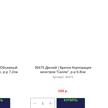
| Объемный
36475 Дисней | Брелок Корпорация
, р-р 7,2см
монстров "Салли", р-р 6,8см
Артикул:
36475
134
р.
ТЬ
КУПИТЬ