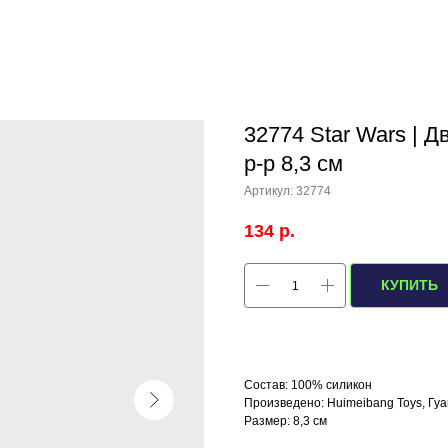
32774 Star Wars | 
р-р 8,3 см
Артикул:
32774
134
р.
КУПИТЬ
Состав: 100% силикон
Произведено: Huimeibang Toys, Гуа
Размер: 8,3 см