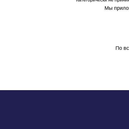
Мы прилож
По в