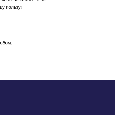
шу пользу!
обом: