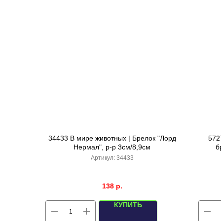
34433 В мире животных | Брелок "Лорд
572
Нермал", р-р 3см/8,9см
б
Артикул:
34433
138
р.
КУПИТЬ