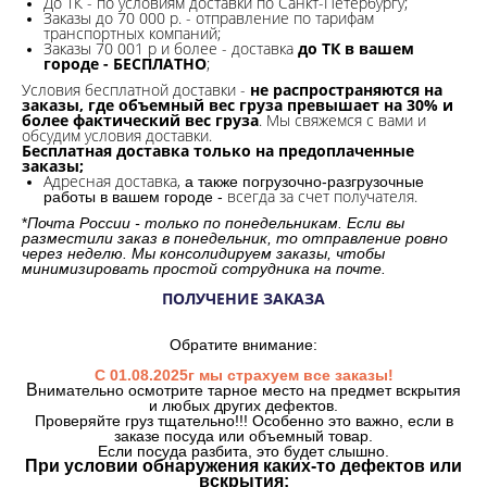
До ТК - по условиям доставки по Санкт-Петербургу;
Заказы до 70 000 р. -
отправление по тарифам
транспортных компаний;
Заказы 70 001 р и более - доставка
до ТК в вашем
городе - БЕСПЛАТНО
;
Условия бесплатной доставки -
не распространяются на
заказы, где объемный вес груза превышает на 30% и
более фактический вес груза
. Мы свяжемся с вами и
обсудим условия доставки.
Бесплатная доставка только на предоплаченные
заказы;
Адресная доставка,
а также погрузочно-разгрузочные
всегда за счет получателя.
работы в вашем городе -
*
Почта России - только по понедельникам. Если вы
разместили заказ в понедельник, то отправление ровно
через неделю. Мы консолидируем заказы, чтобы
минимизировать простой сотрудника на почте.
ПОЛУЧЕНИЕ ЗАКАЗА
Обратите внимание:
С 01.08.2025г мы страхуем все заказы!
В
нимательно осмотрите тарное место на предмет вскрытия
и любых других дефектов.
Проверяйте груз тщательно!!! Особенно это важно, если в
заказе посуда или объемный товар.
Если посуда разбита, это будет слышно.
При условии обнаружения каких-то дефектов или
вскрытия: