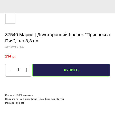
37540 Марио | Двусторонний брелок "Принцесса
Пич", р-р 8,3 см
Артикул:
37540
134
р.
КУПИТЬ
Состав: 100% силикон
Произведено: Huimeibang Toys, Гуандун, Китай
Размер: 8,3 см