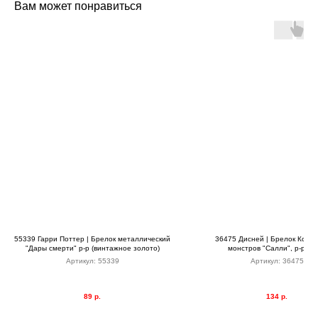
Вам может понравиться
55339 Гарри Поттер | Брелок металлический
36475 Дисней | Брелок Корп
"Дары смерти" р-р (винтажное золото)
монстров "Салли", р-р 6,
Артикул:
55339
Артикул:
36475
89
р.
134
р.