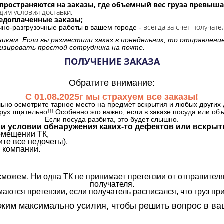
спространяются на заказы, где объемный вес груза превыша
дим условия доставки.
редоплаченные заказы;
всегда за счет получате
очно-разгрузочные работы в вашем городе -
никам. Если вы разместили заказ в понедельник, то отправлени
изировать простой сотрудника на почте.
ПОЛУЧЕНИЕ ЗАКАЗА
Обратите внимание:
С 01.08.2025г мы страхуем все заказы!
ьно осмотрите тарное место на предмет вскрытия и любых других 
руз тщательно!!! Особенно это важно, если в заказе посуда или об
Если посуда разбита, это будет слышно.
и условии обнаружения каких-то дефектов или вскрыт
омещении ТК,
те все недочеты).
 компании.
сможем. Ни одна ТК не принимает претензии от отправителя
получателя.
аются претензии, если получатель расписался, что груз прин
им максимально усилия, чтобы решить вопрос в ва