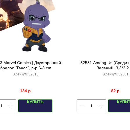
3 Marvel Comics | Двусторонний
52581 Among Us (Среди н
брелок "Танос", р-р 6-8 cm
Зеленый, 3,3*2,2
Артикул:
32613
Артикул:
52581
134
р.
82
р.
КУПИТЬ
КУПИ