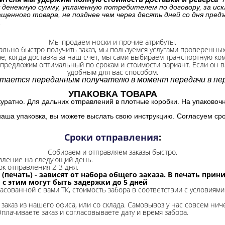
 денежную сумму, уплаченную потребителем по договору, за иск
щенного товара, не позднее чем через десять дней со дня пре
.
Мы продаем носки и прочие атрибуты.
ально быстро получить заказ, мы пользуемся услугами проверенны
ае, когда доставка за наш счет, мы сами выбираем транспортную ко
 предложим оптимальный по срокам и стоимости вариант. Если он ва
удобным для вас способом.
итается переданным получателю в момент передачи в пер
УПАКОВКА ТОВАРА
куратно. Для дальних отправлений в плотные коробки. На упаковоч
наша упаковка, вы можете выслать свою инструкцию. Согласуем сро
Сроки отправления
:
Собираем и отправляем заказы быстро.
авление на следующий день.
ок отправления 2-3 дня.
 (печать) - зависят от набора общего заказа. В печать при
и с этим могут быть задержки до 5 дней
ласованной с вами ТК, стоимость забора в соответствии с условиями
заказ из нашего офиса, или со склада.
Самовывоз у нас совсем ниче
Оплачиваете заказ и согласовываете дату и время забора.