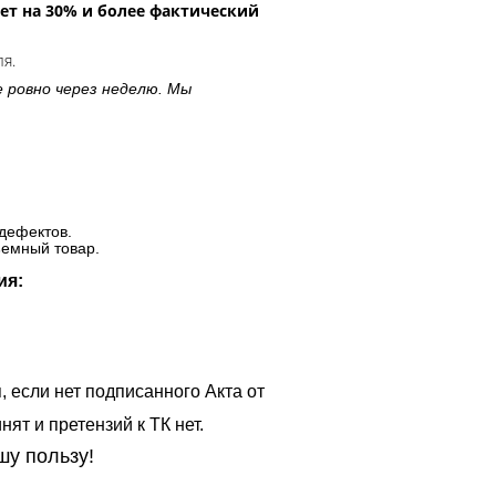
ет на 30% и более фактический
ля.
е ровно через неделю. Мы
дефектов.
ъемный товар.
ия:
, если нет подписанного Акта от
ят и претензий к ТК нет.
шу пользу!