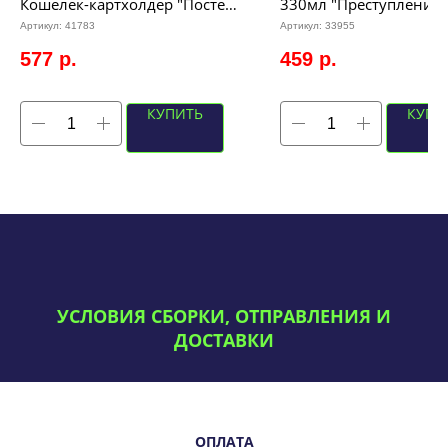
Кошелек-картхолдер "Постер
330мл "Преступления
к фильму Дары смерти", р-р
Гриндевальда" (черная
Артикул:
41783
Артикул:
33955
11х9,5см (черный)
577
р.
459
р.
КУПИТЬ
КУПИ
УСЛОВИЯ СБОРКИ, ОТПРАВЛЕНИЯ И
ДОСТАВКИ
ОПЛАТА