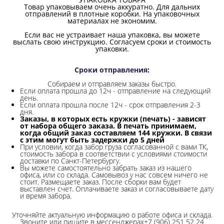
Товар упаковываем очень аккуратно. Для дальних
отправлений в плотные коробки. На упаковочных
материалах не экономим.
Если вас не устраивает наша упаковка, вы можете
выслать свою инструкцию. Согласуем сроки и стоимость
упаковки.
Сроки отправления
:
Собираем и отправляем заказы быстро.
Если оплата прошла до 12ч - отправление на следующий
день.
Если оплата прошла после 12ч - срок отправления 2-3
дня.
Заказы, в которых есть кружки (печать) - зависят
от набора общего заказа. В печать принимаем,
когда общий заказ составляем 144 кружки. В связи
с этим могут быть задержки до 5 дней
При условии, когда забор груза согласованной с вами ТК,
стоимость забора в соответствии с условиями стоимости
доставки по Санкт-Петербургу.
Вы можете самостоятельно забрать заказ из нашего
офиса, или со склада.
Самовывоз у нас совсем ничего не
стоит. Размещаете заказ. После сборки вам будет
выставлен счет. Оплачиваете заказ и согласовываете дату
и время забора.
Уточняйте актуальную информацию о работе офиса и склада.
Звоните или пишите в мессенджерах+7 (906) 251 52 24