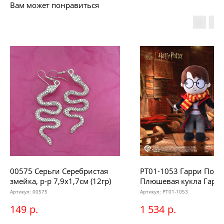
Вам может понравиться
00575 Серьги Серебристая
PT01-1053 Гарри Потте
змейка, р-р 7,9х1,7см (12гр)
Плюшевая кукла Гарр
Поттер с волшебной
Артикул:
00575
Артикул:
PT01-1053
палочкой, 30см
р.
р.
149
1 534