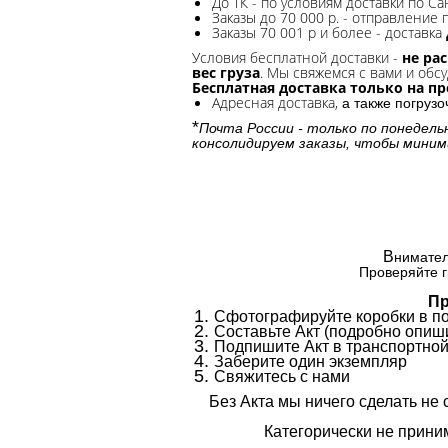
До ТК - по условиям доставки по Са
Заказы до 70 000 р. -
отправление п
Заказы 70 001 р и более - доставка
Условия бесплатной доставки -
не ра
вес груза
. Мы свяжемся с вами и обсу
Бесплатная доставка только на п
Адресная доставка,
а также погруз
*
Почта России - только по понедель
консолидируем заказы, чтобы миним
В
нимател
Проверяйте г
Пр
Сфотографируйте коробки в п
Составьте Акт (подробно опиши
Подпишите Акт в транспортной
Заберите один экземпляр
Свяжитесь с нами
Без Акта мы ничего сделать не 
Категорически не приним