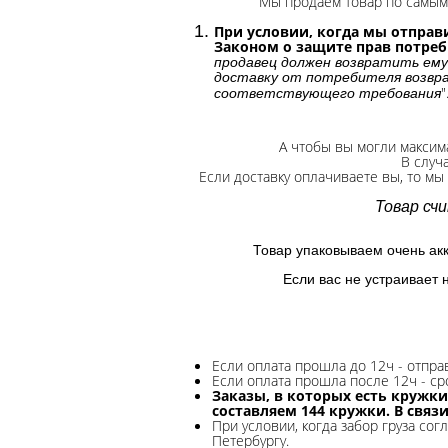
Мы продаем товар по самым 
При условии, когда мы отправи
Законом о защите прав потре
продавец должен возвратить ему
доставку от потребителя возвра
"
соответствующего требования
А чтобы вы могли максим
В случ
Если доставку оплачиваете вы, то мы
Товар сч
Товар упаковываем очень ак
Если вас не устраивает 
Если оплата прошла до 12ч - отпр
Если оплата прошла после 12ч - ср
Заказы, в которых есть кружки
составляем 144 кружки. В связ
При условии, когда забор груза сог
Петербургу.