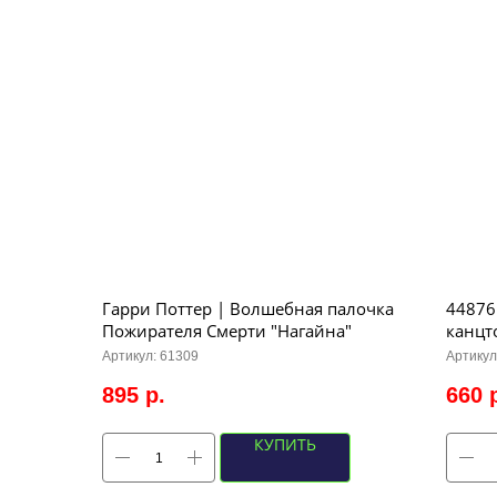
Гарри Поттер | Волшебная палочка
44876
Пожирателя Смерти "Нагайна"
канцт
Хогва
Артикул:
61309
Артикул
(беже
895
р.
660
КУПИТЬ