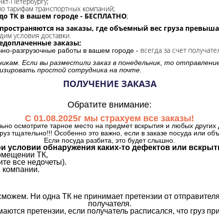
нкт-Петербургу;
о тарифам транспортных компаний;
до ТК в вашем городе - БЕСПЛАТНО
;
спространяются на заказы, где объемный вес груза превыша
дим условия доставки.
редоплаченные заказы;
всегда за счет получате
очно-разгрузочные работы в вашем городе -
никам. Если вы разместили заказ в понедельник, то отправлени
изировать простой сотрудника на почте.
ПОЛУЧЕНИЕ ЗАКАЗА
Обратите внимание:
С 01.08.2025г мы страхуем все заказы!
ьно осмотрите тарное место на предмет вскрытия и любых других 
руз тщательно!!! Особенно это важно, если в заказе посуда или об
Если посуда разбита, это будет слышно.
и условии обнаружения каких-то дефектов или вскрыт
омещении ТК,
те все недочеты).
 компании.
сможем. Ни одна ТК не принимает претензии от отправителя
получателя.
аются претензии, если получатель расписался, что груз прин