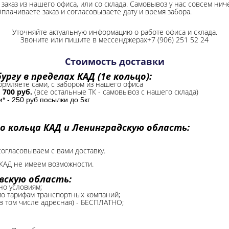
заказ из нашего офиса, или со склада.
Самовывоз у нас совсем ниче
Оплачиваете заказ и согласовываете дату и время забора.
Уточняйте актуальную информацию о работе офиса и склада.
Звоните или пишите в мессенджерах+7 (906) 251 52 24
Стоимость доставки
ргу в пределах КАД (1е кольцо):
формляете сами, с забором из нашего офиса
-
700 руб.
(все остальные ТК - самовывоз с нашего склада)
 - 250 руб посылки до 5кг
о кольца КАД и Ленинградскую область:
согласовываем с вами доставку.
КАД не имеем возможности.​
вскую область:
но условиям;
 по тарифам транспортных компаний;
(в том числе адресная) - БЕСПЛАТНО;