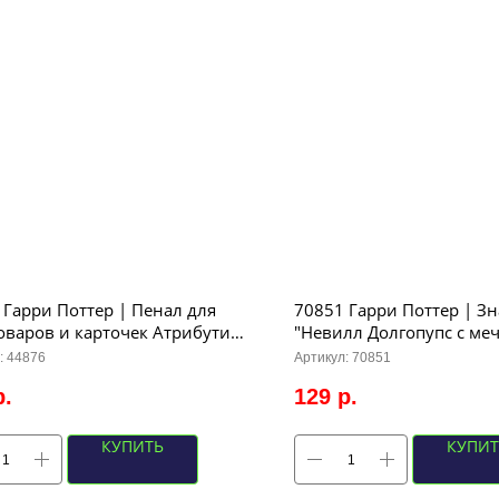
 Гарри Поттер | Пенал для
70851 Гарри Поттер | З
оваров и карточек Атрибутика
"Невилл Долгопупс с ме
ртса, р-р 21Х14Х7,5см
Годрика. Чиби", р-р 3,1х
:
44876
Артикул:
70851
вый)
р.
129
р.
КУПИТЬ
КУПИТ