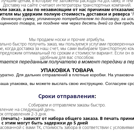
лучшим ценам, в которые не заложены расходы на доставку, и тем 
Доставку на сайте считают интеграторы транспортных компаний.
ли заказ, а вы по независящим от нас причинам отказались
бителя мы удержим полную стоимость доставки и реверса
"
 денежную сумму, уплаченную потребителем по договору, за иск
щенного товара, не позднее чем через десять дней со дня пре
.
Мы продаем носки и прочие атрибуты.
ально быстро получить заказ, мы пользуемся услугами проверенны
ае, когда доставка за наш счет, мы сами выбираем транспортную ко
 предложим оптимальный по срокам и стоимости вариант. Если он ва
удобным для вас способом.
итается переданным получателю в момент передачи в пер
УПАКОВКА ТОВАРА
куратно. Для дальних отправлений в плотные коробки. На упаковоч
наша упаковка, вы можете выслать свою инструкцию. Согласуем сро
Сроки отправления
:
Собираем и отправляем заказы быстро.
авление на следующий день.
ок отправления 2-3 дня.
 (печать) - зависят от набора общего заказа. В печать при
и с этим могут быть задержки до 5 дней
ласованной с вами ТК, стоимость забора в соответствии с условиями