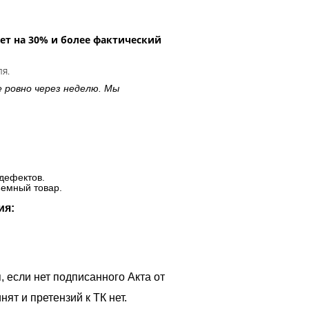
ет на 30% и более фактический
ля.
е ровно через неделю. Мы
дефектов.
ъемный товар.
ия:
, если нет подписанного Акта от
ят и претензий к ТК нет.