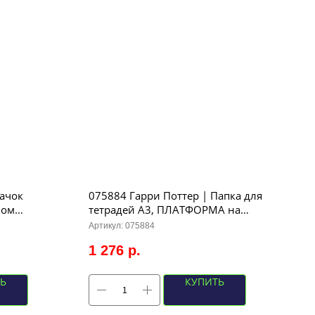
начок
075884 Гарри Поттер | Папка для
чом
тетрадей A3, ПЛАТФОРМА на
2,7см
молнии, с ручками 34,5х46х5см
Артикул:
075884
(черная)AMn_32098
1 276
р.
Ь
КУПИТЬ