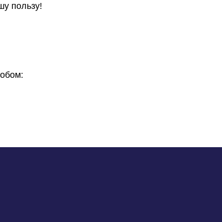
шу пользу!
обом: