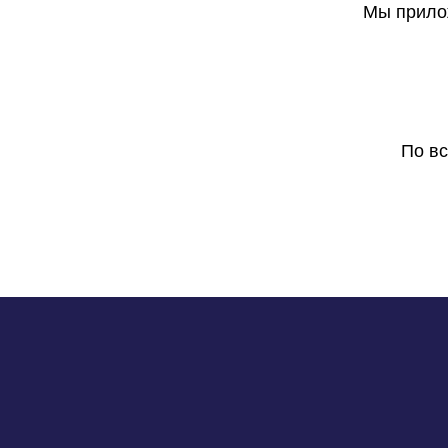
Мы прилож
По в