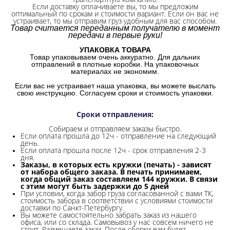
Если доставку оплачиваете вы, то мы предложим
оптимальный по срокам и стоимости вариант. Если он вас не
устраивает, то мы отправим груз удобным для вас способом.
Товар считается переданным получателю в момент
передачи в первые руки!
УПАКОВКА ТОВАРА
Товар упаковываем очень аккуратно. Для дальних
отправлений в плотные коробки. На упаковочных
материалах не экономим.
Если вас не устраивает наша упаковка, вы можете выслать
свою инструкцию. Согласуем сроки и стоимость упаковки.
Сроки отправления
:
Собираем и отправляем заказы быстро.
Если оплата прошла до 12ч - отправление на следующий
день.
Если оплата прошла после 12ч - срок отправления 2-3
дня.
Заказы, в которых есть кружки (печать) - зависят
от набора общего заказа. В печать принимаем,
когда общий заказ составляем 144 кружки. В связи
с этим могут быть задержки до 5 дней
При условии, когда забор груза согласованной с вами ТК,
стоимость забора в соответствии с условиями стоимости
доставки по Санкт-Петербургу.
Вы можете самостоятельно забрать заказ из нашего
офиса, или со склада.
Самовывоз у нас совсем ничего не
стоит. Размещаете заказ. После сборки вам будет