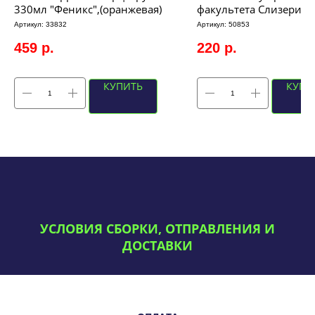
330мл "Феникс",(оранжевая)
факультета Слизерин
(регулируемый размер
Артикул:
33832
Артикул:
50853
длина - 33см)
459
р.
220
р.
КУПИТЬ
КУПИ
УСЛОВИЯ СБОРКИ, ОТПРАВЛЕНИЯ И
ДОСТАВКИ