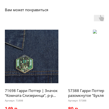
Вам может понравиться
71698 Гарри Поттер | Значок
57388 Гарри Поттер |
"Комната Слизеринца", р-р
разомкнутое "Букля с
3,8х3,4см
сверкающими глазами
Артикул:
71698
Артикул:
57388
149
р.
80
р.