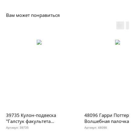
Вам может понравиться
39735 Кулон-подвеска
48096 Гарри Поттер |
"Галстук факультета
Волшебная палочка Л
Пуффендуй", р-р 4,6 см
Малфоя, р-р 36см
Артикул:
39735
Артикул:
48096