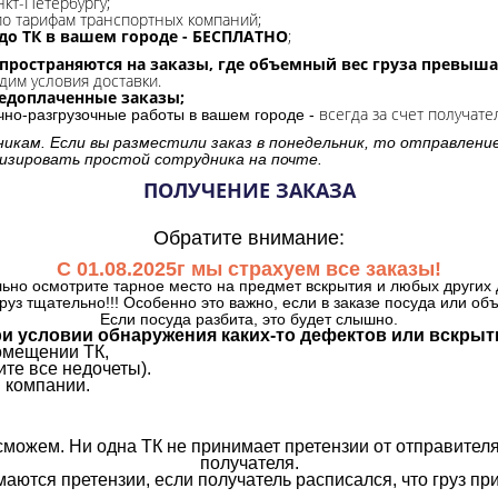
нкт-Петербургу;
о тарифам транспортных компаний;
до ТК в вашем городе - БЕСПЛАТНО
;
спространяются на заказы, где объемный вес груза превыша
дим условия доставки.
редоплаченные заказы;
всегда за счет получате
очно-разгрузочные работы в вашем городе -
никам. Если вы разместили заказ в понедельник, то отправлени
изировать простой сотрудника на почте.
ПОЛУЧЕНИЕ ЗАКАЗА
Обратите внимание:
С 01.08.2025г мы страхуем все заказы!
ьно осмотрите тарное место на предмет вскрытия и любых других 
руз тщательно!!! Особенно это важно, если в заказе посуда или об
Если посуда разбита, это будет слышно.
и условии обнаружения каких-то дефектов или вскрыт
омещении ТК,
те все недочеты).
 компании.
сможем. Ни одна ТК не принимает претензии от отправителя
получателя.
аются претензии, если получатель расписался, что груз прин