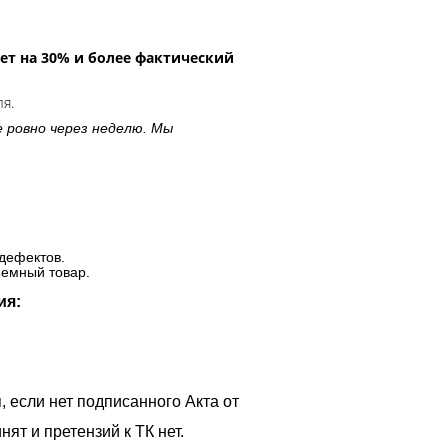
ет на 30% и более фактический
ля.
е ровно через неделю. Мы
дефектов.
ъемный товар.
ия:
, если нет подписанного Акта от
ят и претензий к ТК нет.