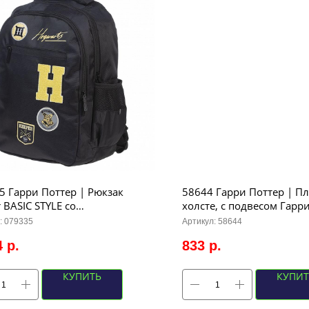
5 Гарри Поттер | Рюкзак
58644 Гарри Поттер | Пл
 BASIC STYLE со
холсте, с подвесом Гарри
оражающими элементами,
р 40Х120см
:
079335
Артикул:
58644
х15см (черный)
4
р.
833
р.
КУПИТЬ
КУПИТ