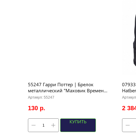
55247 Гарри Поттер | Брелок
07933
металлический "Маховик Времени",
Hatber
8см (античное серебро)
свето
Артикул:
55247
Артикул
41х30
130
р.
2 38
КУПИТЬ