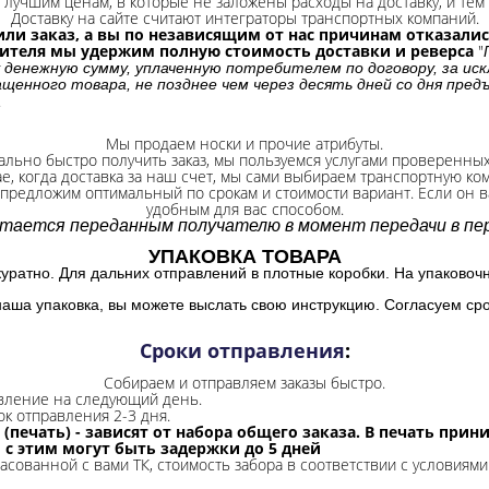
лучшим ценам, в которые не заложены расходы на доставку, и тем 
Доставку на сайте считают интеграторы транспортных компаний.
ли заказ, а вы по независящим от нас причинам отказались
бителя мы удержим полную стоимость доставки и реверса
"
 денежную сумму, уплаченную потребителем по договору, за иск
щенного товара, не позднее чем через десять дней со дня пре
.
Мы продаем носки и прочие атрибуты.
ально быстро получить заказ, мы пользуемся услугами проверенны
ае, когда доставка за наш счет, мы сами выбираем транспортную ко
 предложим оптимальный по срокам и стоимости вариант. Если он ва
удобным для вас способом.
итается переданным получателю в момент передачи в пер
УПАКОВКА ТОВАРА
куратно. Для дальних отправлений в плотные коробки. На упаковоч
наша упаковка, вы можете выслать свою инструкцию. Согласуем сро
Сроки отправления
:
Собираем и отправляем заказы быстро.
авление на следующий день.
ок отправления 2-3 дня.
 (печать) - зависят от набора общего заказа. В печать при
и с этим могут быть задержки до 5 дней
ласованной с вами ТК, стоимость забора в соответствии с условиями