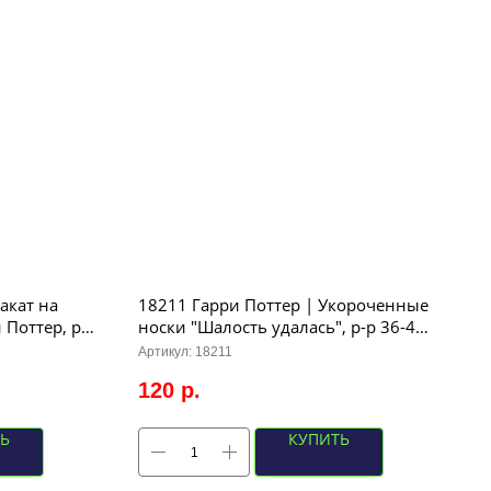
акат на
18211 Гарри Поттер | Укороченные
 Поттер, р-
носки "Шалость удалась", р-р 36-40
(синий/бордовый)
Артикул:
18211
120
р.
Ь
КУПИТЬ