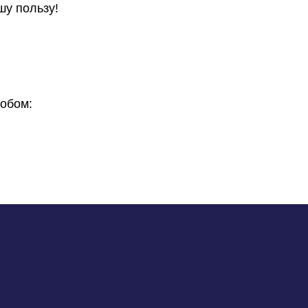
шу пользу!
обом: