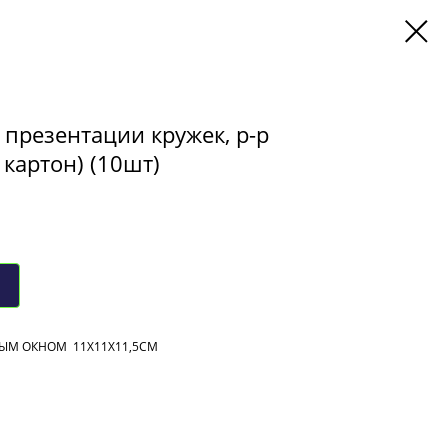
 презентации кружек, р-р
 картон) (10шт)
ВЫМ ОКНОМ 11Х11Х11,5СМ