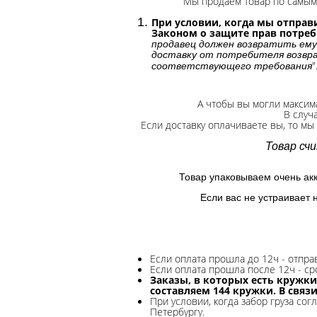
Мы продаем товар по самым 
При условии, когда мы отправи
Законом о защите прав потре
продавец должен возвратить ему
доставку от потребителя возвра
"
соответствующего требования
А чтобы вы могли максим
В случ
Если доставку оплачиваете вы, то мы
Товар сч
Товар упаковываем очень ак
Если вас не устраивает 
Если оплата прошла до 12ч - отпр
Если оплата прошла после 12ч - ср
Заказы, в которых есть кружки
составляем 144 кружки. В связ
При условии, когда забор груза сог
Петербургу.