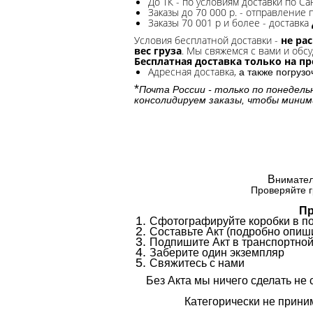
До ТК - по условиям доставки по Са
Заказы до 70 000 р. -
отправление п
Заказы 70 001 р и более - доставка
Условия бесплатной доставки -
не ра
вес груза
. Мы свяжемся с вами и обсу
Бесплатная доставка только на п
Адресная доставка,
а также погруз
*
Почта России - только по понедель
консолидируем заказы, чтобы миним
В
нимател
Проверяйте г
Пр
Сфотографируйте коробки в п
Составьте Акт (подробно опиши
Подпишите Акт в транспортной
Заберите один экземпляр
Свяжитесь с нами
Без Акта мы ничего сделать не 
Категорически не приним