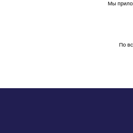
Мы прилож
По в