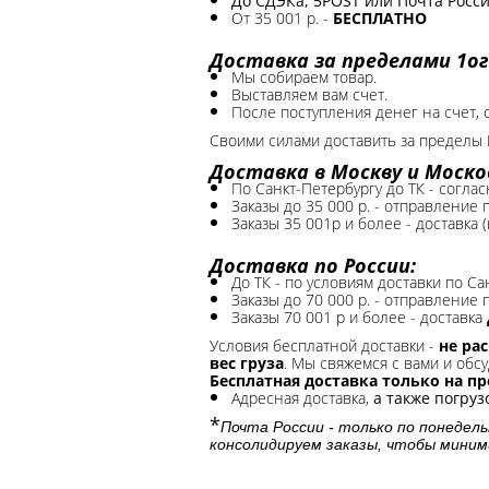
До СДЭКа, 5POST или Почта России
От 35 001 р. -
БЕСПЛАТНО
Доставка за пределами 1ог
Мы собираем товар.
Выставляем вам счет.
После поступления денег на счет, 
Своими силами доставить за пределы 
Доставка в Москву и Моско
По Санкт-Петербургу до ТК - соглас
Заказы до 35 000 р. - отправление
Заказы 35 001р и более - доставка 
Доставка по России:
До ТК - по условиям доставки по Са
Заказы до 70 000 р. -
отправление п
Заказы 70 001 р и более - доставка
Условия бесплатной доставки -
не ра
вес груза
. Мы свяжемся с вами и обсу
Бесплатная доставка только на п
Адресная доставка,
а также погру
*
Почта России - только по понедель
консолидируем заказы, чтобы миним