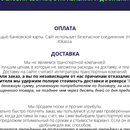
ОПЛАТА
щью банковской карты. Сайт использует безопасное соединение
(
Юkassa.
ДОСТАВКА
Мы не являемся транспортной компанией.
лучшим ценам, в которые не заложены расходы на доставку, и тем 
Доставку на сайте считают интеграторы транспортных компаний.
ли заказ, а вы по независящим от нас причинам отказались
бителя мы удержим полную стоимость доставки и реверса
"
 денежную сумму, уплаченную потребителем по договору, за иск
щенного товара, не позднее чем через десять дней со дня пре
.
Мы продаем носки и прочие атрибуты.
ально быстро получить заказ, мы пользуемся услугами проверенны
ае, когда доставка за наш счет, мы сами выбираем транспортную ко
 предложим оптимальный по срокам и стоимости вариант. Если он ва
удобным для вас способом.
итается переданным получателю в момент передачи в пер