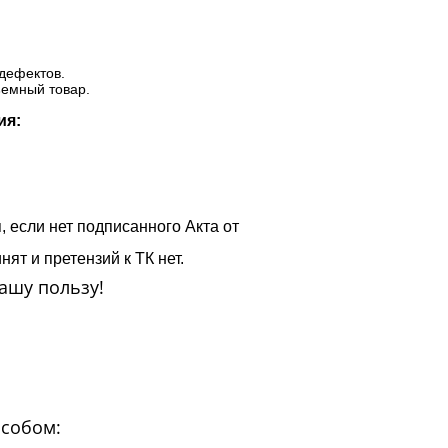
дефектов.
ъемный товар.
ия:
, если нет подписанного Акта от
ят и претензий к ТК нет.
ашу пользу!
особом: