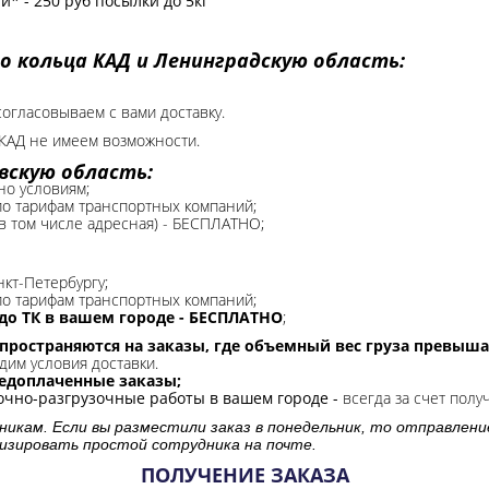
* - 250 руб посылки до 5кг
о кольца КАД и Ленинградскую область:
согласовываем с вами доставку.
КАД не имеем возможности.​
вскую область:
но условиям;
 по тарифам транспортных компаний;
(в том числе адресная) - БЕСПЛАТНО;
нкт-Петербургу;
о тарифам транспортных компаний;
до ТК в вашем городе - БЕСПЛАТНО
;
спространяются на заказы, где объемный вес груза превыша
дим условия доставки.
редоплаченные заказы;
зочно-разгрузочные работы в вашем городе -
всегда за счет полу
никам. Если вы разместили заказ в понедельник, то отправлени
изировать простой сотрудника на почте.
ПОЛУЧЕНИЕ ЗАКАЗА