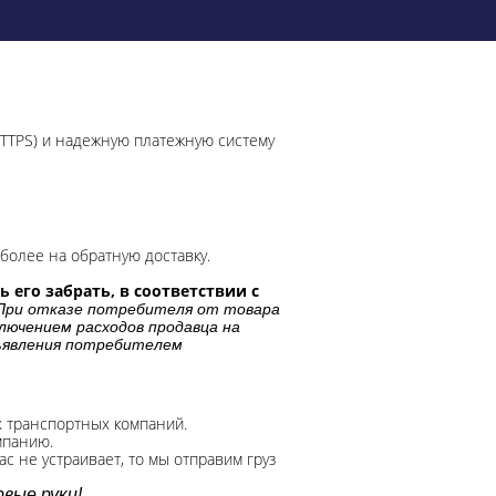
HTTPS) и надежную платежную систему
более на обратную доставку.
 его забрать, в соответствии с
При отказе потребителя от товара
лючением расходов продавца на
дъявления потребителем
х транспортных компаний.
мпанию.
с не устраивает, то мы отправим груз
вые руки!