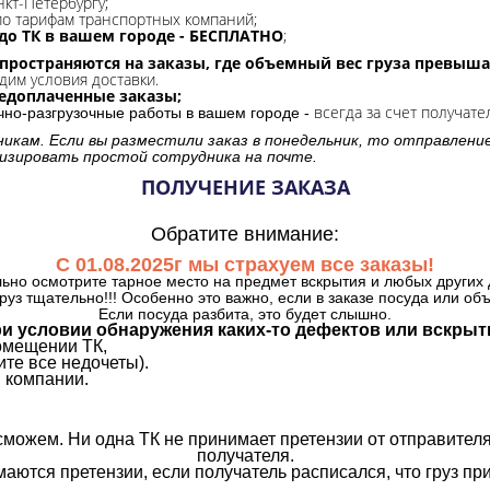
нкт-Петербургу;
о тарифам транспортных компаний;
до ТК в вашем городе - БЕСПЛАТНО
;
спространяются на заказы, где объемный вес груза превыша
дим условия доставки.
редоплаченные заказы;
всегда за счет получате
очно-разгрузочные работы в вашем городе -
никам. Если вы разместили заказ в понедельник, то отправлени
изировать простой сотрудника на почте.
ПОЛУЧЕНИЕ ЗАКАЗА
Обратите внимание:
С 01.08.2025г мы страхуем все заказы!
ьно осмотрите тарное место на предмет вскрытия и любых других 
руз тщательно!!! Особенно это важно, если в заказе посуда или об
Если посуда разбита, это будет слышно.
и условии обнаружения каких-то дефектов или вскрыт
омещении ТК,
те все недочеты).
 компании.
сможем. Ни одна ТК не принимает претензии от отправителя
получателя.
аются претензии, если получатель расписался, что груз прин