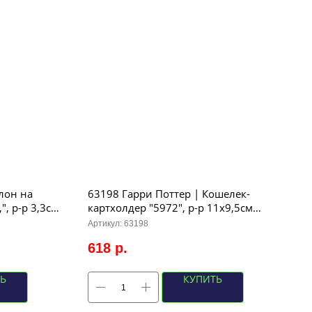
лон на
63198 Гарри Поттер | Кошелек-
, р-р 3,3см
картхолдер "5972", р-р 11х9,5см
(красный) В424
Артикул:
63198
618
р.
Ь
КУПИТЬ