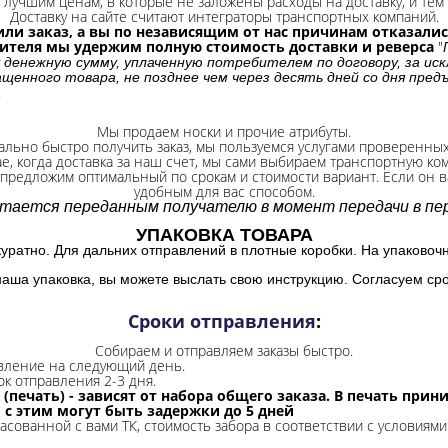
лучшим ценам, в которые не заложены расходы на доставку, и тем 
Доставку на сайте считают интеграторы транспортных компаний.
ли заказ, а вы по независящим от нас причинам отказались
бителя мы удержим полную стоимость доставки и реверса
"
 денежную сумму, уплаченную потребителем по договору, за иск
щенного товара, не позднее чем через десять дней со дня пре
.
Мы продаем носки и прочие атрибуты.
ально быстро получить заказ, мы пользуемся услугами проверенны
ае, когда доставка за наш счет, мы сами выбираем транспортную ко
 предложим оптимальный по срокам и стоимости вариант. Если он ва
удобным для вас способом.
итается переданным получателю в момент передачи в пер
УПАКОВКА ТОВАРА
куратно. Для дальних отправлений в плотные коробки. На упаковоч
наша упаковка, вы можете выслать свою инструкцию. Согласуем сро
Сроки отправления
:
Собираем и отправляем заказы быстро.
авление на следующий день.
ок отправления 2-3 дня.
 (печать) - зависят от набора общего заказа. В печать при
и с этим могут быть задержки до 5 дней
ласованной с вами ТК, стоимость забора в соответствии с условиями