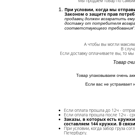
Мы продаем товар по самым 
При условии, когда мы отправи
Законом о защите прав потре
продавец должен возвратить ему
доставку от потребителя возвра
"
соответствующего требования
А чтобы вы могли максим
В случ
Если доставку оплачиваете вы, то мы
Товар сч
Товар упаковываем очень ак
Если вас не устраивает 
Если оплата прошла до 12ч - отпр
Если оплата прошла после 12ч - ср
Заказы, в которых есть кружки
составляем 144 кружки. В связ
При условии, когда забор груза сог
Петербургу.