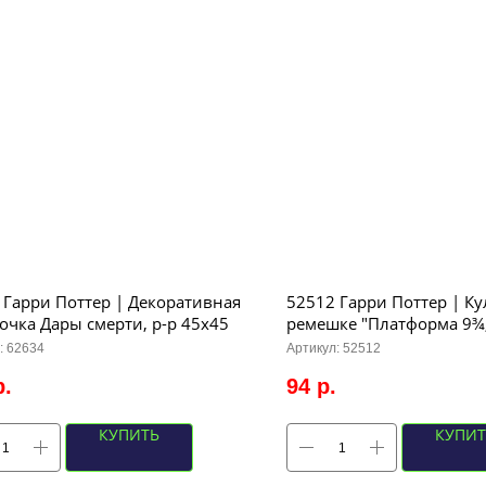
 Гарри Поттер | Декоративная
52512 Гарри Поттер | Ку
очка Дары смерти, р-р 45х45
ремешке "Платформа 9¾,"
(античное серебро)
:
62634
Артикул:
52512
р.
94
р.
КУПИТЬ
КУПИТ