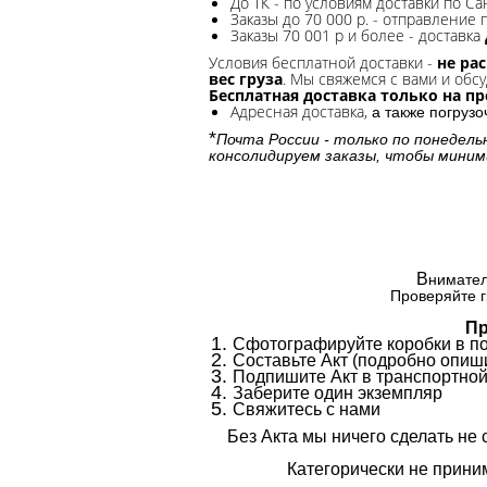
До ТК - по условиям доставки по Са
Заказы до 70 000 р. -
отправление п
Заказы 70 001 р и более - доставка
Условия бесплатной доставки -
не ра
вес груза
. Мы свяжемся с вами и обсу
Бесплатная доставка только на п
Адресная доставка,
а также погруз
*
Почта России - только по понедель
консолидируем заказы, чтобы миним
В
нимател
Проверяйте г
Пр
Сфотографируйте коробки в п
Составьте Акт (подробно опиши
Подпишите Акт в транспортной
Заберите один экземпляр
Свяжитесь с нами
Без Акта мы ничего сделать не 
Категорически не приним