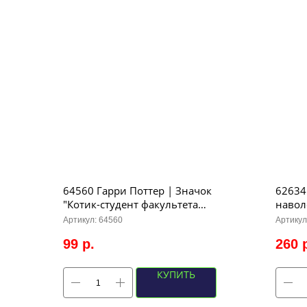
64560 Гарри Поттер | Значок
62634
"Котик-студент факультета
навол
Гриффиндор", р-р 3,6х2,8см
Артикул:
64560
Артикул
99
р.
260
КУПИТЬ