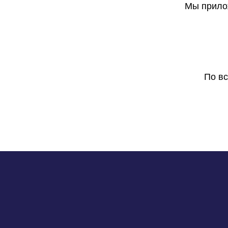
Мы прилож
По в