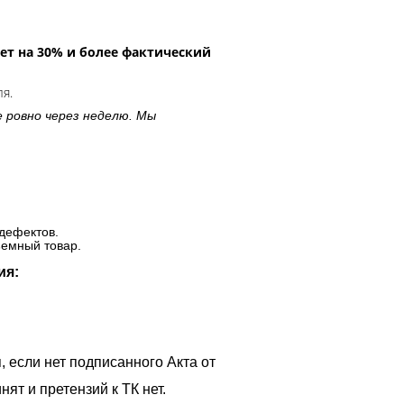
ет на 30% и более фактический
ля.
е ровно через неделю. Мы
дефектов.
ъемный товар.
ия:
, если нет подписанного Акта от
ят и претензий к ТК нет.