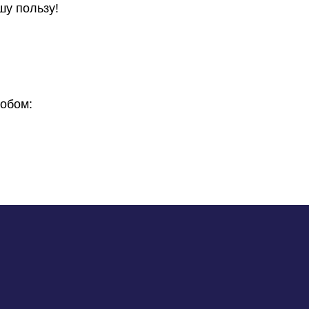
шу пользу!
обом: