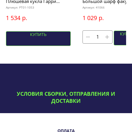
Плюшевая кукла Гарри
Большой шарф факуль
Поттер с волшебной
"Слизерин", 23х184см
Артикул:
PT01-1053
Артикул:
41066
палочкой, 30см
р.
р.
1 534
1 029
КУПИ
КУПИТЬ
УСЛОВИЯ СБОРКИ, ОТПРАВЛЕНИЯ И
ДОСТАВКИ
ОПЛАТА