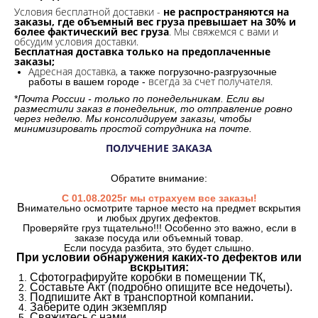
Условия бесплатной доставки -
не распространяются на
заказы, где объемный вес груза превышает на 30% и
более фактический вес груза
. Мы свяжемся с вами и
обсудим условия доставки.
Бесплатная доставка только на предоплаченные
заказы;
Адресная доставка,
а также погрузочно-разгрузочные
всегда за счет получателя.
работы в вашем городе -
*
Почта России - только по понедельникам. Если вы
разместили заказ в понедельник, то отправление ровно
через неделю. Мы консолидируем заказы, чтобы
минимизировать простой сотрудника на почте.
ПОЛУЧЕНИЕ ЗАКАЗА
Обратите внимание:
С 01.08.2025г мы страхуем все заказы!
В
нимательно осмотрите тарное место на предмет вскрытия
и любых других дефектов.
Проверяйте груз тщательно!!! Особенно это важно, если в
заказе посуда или объемный товар.
Если посуда разбита, это будет слышно.
При условии обнаружения каких-то дефектов или
вскрытия:
Сфотографируйте коробки в помещении ТК,
Составьте Акт (подробно опишите все недочеты).
Подпишите Акт в транспортной компании.
Заберите один экземпляр
Свяжитесь с нами