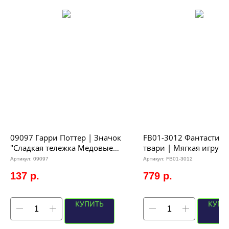
09097 Гарри Поттер | Значок
FB01-3012 Фантастиче
"Сладкая тележка Медовые
твари | Мягкая игруш
сладости", р-р 3,7х3,2см
Лукотрус, 20см
Артикул:
09097
Артикул:
FB01-3012
(зеленая тележка)
137
р.
779
р.
КУПИТЬ
КУПИ