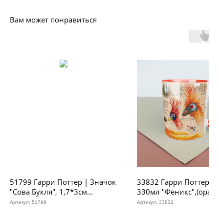
Вам может понравиться
51799 Гарри Поттер | Значок
33832 Гарри Поттер |
"Сова Букля", 1,7*3см
330мл "Феникс",(оран
(развернуты крылья)
Артикул:
51799
Артикул:
33832