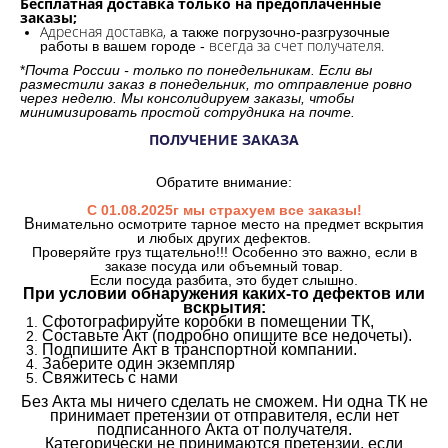
Бесплатная доставка только на предоплаченные
заказы;
Адресная доставка,
а также погрузочно-разгрузочные
всегда за счет получателя.
работы в вашем городе -
*
Почта России - только по понедельникам. Если вы
разместили заказ в понедельник, то отправление ровно
через неделю. Мы консолидируем заказы, чтобы
минимизировать простой сотрудника на почте.
ПОЛУЧЕНИЕ ЗАКАЗА
Обратите внимание:
С 01.08.2025г мы страхуем все заказы!
В
нимательно осмотрите тарное место на предмет вскрытия
и любых других дефектов.
Проверяйте груз тщательно!!! Особенно это важно, если в
заказе посуда или объемный товар.
Если посуда разбита, это будет слышно.
При условии обнаружения каких-то дефектов или
вскрытия:
Сфотографируйте коробки в помещении ТК,
Составьте Акт (подробно опишите все недочеты).
Подпишите Акт в транспортной компании.
Заберите один экземпляр
Свяжитесь с нами
Без Акта мы ничего сделать не сможем. Ни одна ТК не
принимает претензии от отправителя, если нет
подписанного Акта от получателя.
Категорически не принимаются претензии, если