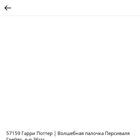
57159 Гарри Поттер | Волшебная палочка Персиваля
Грейвс, р-р 36см