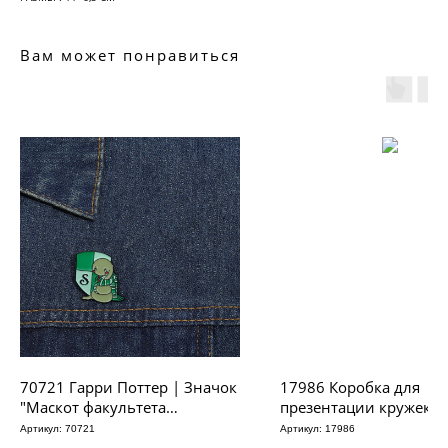
Вам может понравиться
70721 Гарри Поттер | Значок
17986 Коробка для
"Маскот факультета
презентации кружек, р
Слизерин", р-р 2,9х2,7см
11х11х11,6 (белый кар
Артикул:
70721
Артикул:
17986
(10шт)