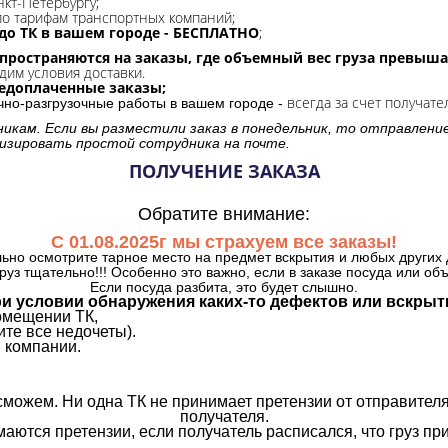
нкт-Петербургу;
о тарифам транспортных компаний;
до ТК в вашем городе - БЕСПЛАТНО
;
спространяются на заказы, где объемный вес груза превыша
дим условия доставки.
редоплаченные заказы;
всегда за счет получате
очно-разгрузочные работы в вашем городе -
никам. Если вы разместили заказ в понедельник, то отправлени
изировать простой сотрудника на почте.
ПОЛУЧЕНИЕ ЗАКАЗА
Обратите внимание:
С 01.08.2025г мы страхуем все заказы!
ьно осмотрите тарное место на предмет вскрытия и любых других 
руз тщательно!!! Особенно это важно, если в заказе посуда или об
Если посуда разбита, это будет слышно.
и условии обнаружения каких-то дефектов или вскрыт
омещении ТК,
те все недочеты).
 компании.
сможем. Ни одна ТК не принимает претензии от отправителя
получателя.
аются претензии, если получатель расписался, что груз прин