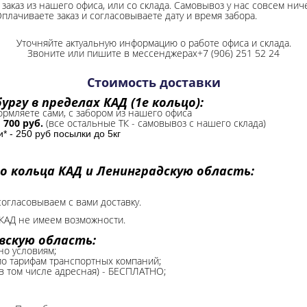
заказ из нашего офиса, или со склада.
Самовывоз у нас совсем ниче
Оплачиваете заказ и согласовываете дату и время забора.
Уточняйте актуальную информацию о работе офиса и склада.
Звоните или пишите в мессенджерах+7 (906) 251 52 24
Стоимость доставки
ргу в пределах КАД (1е кольцо):
формляете сами, с забором из нашего офиса
-
700 руб.
(все остальные ТК - самовывоз с нашего склада)
 - 250 руб посылки до 5кг
о кольца КАД и Ленинградскую область:
согласовываем с вами доставку.
КАД не имеем возможности.​
вскую область:
но условиям;
 по тарифам транспортных компаний;
(в том числе адресная) - БЕСПЛАТНО;