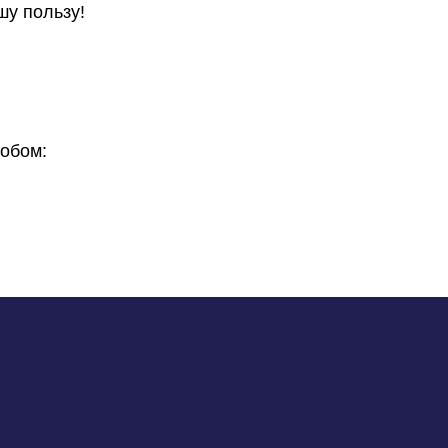
шу пользу!
обом: