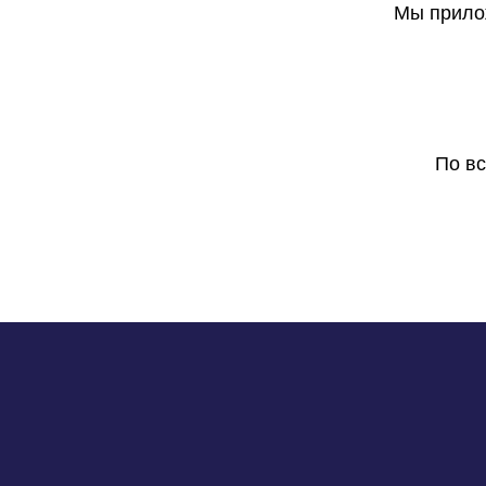
Мы прилож
По в