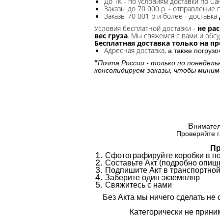
До ТК - по условиям доставки по Са
Заказы до 70 000 р. -
отправление п
Заказы 70 001 р и более - доставка
Условия бесплатной доставки -
не ра
вес груза
. Мы свяжемся с вами и обсу
Бесплатная доставка только на п
Адресная доставка,
а также погруз
*
Почта России - только по понедель
консолидируем заказы, чтобы миним
В
нимател
Проверяйте г
Пр
Сфотографируйте коробки в п
Составьте Акт (подробно опиши
Подпишите Акт в транспортной
Заберите один экземпляр
Свяжитесь с нами
Без Акта мы ничего сделать не 
Категорически не приним