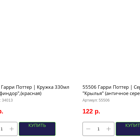
 Гарри Поттер | Кружка 330мл
55506 Гарри Поттер | Се
финдор",(красная)
"Крылья" (античное сере
:
34013
Артикул:
55506
р.
122
р.
КУПИТЬ
КУПИТ