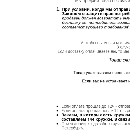
Мы продаем товар по самым 
При условии, когда мы отправи
Законом о защите прав потре
продавец должен возвратить ему
доставку от потребителя возвра
"
соответствующего требования
А чтобы вы могли максим
В случ
Если доставку оплачиваете вы, то мы
Товар сч
Товар упаковываем очень ак
Если вас не устраивает 
Если оплата прошла до 12ч - отпр
Если оплата прошла после 12ч - ср
Заказы, в которых есть кружки
составляем 144 кружки. В связ
При условии, когда забор груза сог
Петербургу.