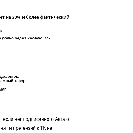
ет на 30% и более фактический
ля.
е ровно через неделю. Мы
дефектов.
ъемный товар.
ия:
, если нет подписанного Акта от
ят и претензий к ТК нет.