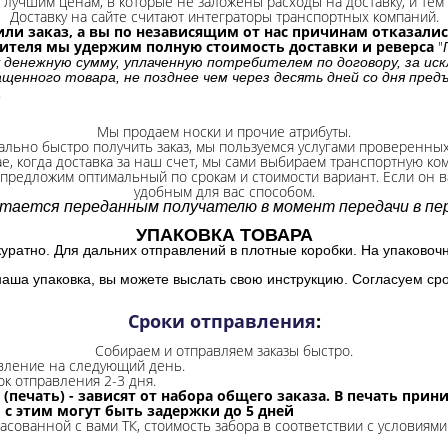
лучшим ценам, в которые не заложены расходы на доставку, и тем 
Доставку на сайте считают интеграторы транспортных компаний.
ли заказ, а вы по независящим от нас причинам отказались
бителя мы удержим полную стоимость доставки и реверса
"
 денежную сумму, уплаченную потребителем по договору, за иск
щенного товара, не позднее чем через десять дней со дня пре
.
Мы продаем носки и прочие атрибуты.
ально быстро получить заказ, мы пользуемся услугами проверенны
ае, когда доставка за наш счет, мы сами выбираем транспортную ко
 предложим оптимальный по срокам и стоимости вариант. Если он ва
удобным для вас способом.
итается переданным получателю в момент передачи в пер
УПАКОВКА ТОВАРА
куратно. Для дальних отправлений в плотные коробки. На упаковоч
наша упаковка, вы можете выслать свою инструкцию. Согласуем сро
Сроки отправления
:
Собираем и отправляем заказы быстро.
авление на следующий день.
ок отправления 2-3 дня.
 (печать) - зависят от набора общего заказа. В печать при
и с этим могут быть задержки до 5 дней
ласованной с вами ТК, стоимость забора в соответствии с условиями