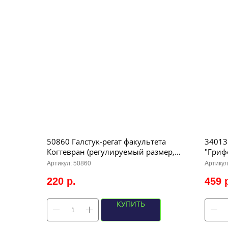
50860 Галстук-регат факультета
34013
Когтевран (регулируемый размер,
"Гриф
длина - 33см)
Артикул:
50860
Артикул
220
р.
459
КУПИТЬ