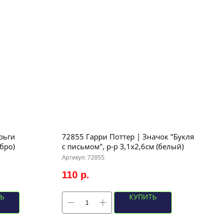
рьги
72855 Гарри Поттер | Значок "Букля
бро)
с письмом", р-р 3,1х2,6см (белый)
Артикул:
72855
110
р.
Ь
КУПИТЬ