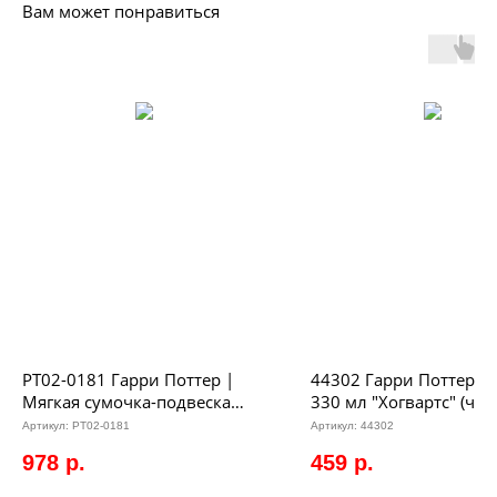
Вам может понравиться
PT02-0181 Гарри Поттер |
44302 Гарри Поттер |
Мягкая сумочка-подвеска
330 мл "Хогвартс" (чер
«Книга монстров Гарри
белая внутри) монох
Артикул:
PT02-0181
Артикул:
44302
Поттера», 10cm
978
р.
459
р.