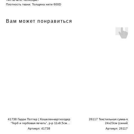
Плотность ткани: Толщина нити 600D
Вам может понравиться
41738 Гарри Поттер | Кошелек-картхолдер
26117 Текстильная сумка-планш
"Герб и гербовая печать", р-р 11х9,5см
24х23см (синий)
(слоновая кость) В490
Артикул:
41738
Артикул:
26117