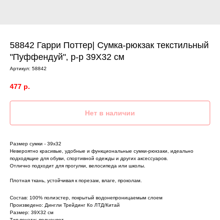
58842 Гарри Поттер| Сумка-рюкзак текстильный
"Пуффендуй", р-р 39Х32 см
Артикул:
58842
477
р.
Нет в наличии
Размер сумки - 39х32
Невероятно красивые, удобные и функциональные сумки-рюкзаки, идеально
подходящие для обуви, спортивной одежды и других аксессуаров.
Отлично подходит для прогулки, велосипеда или школы.
Плотная ткань, устойчивая к порезам, влаге, проколам.
Состав: 100% полиэстер, покрытый водонепроницаемым слоем
Произведено: Дингли Трейдинг Ко ЛТД/Китай
Размер: 39Х32 см
Тип печати: полноцвет