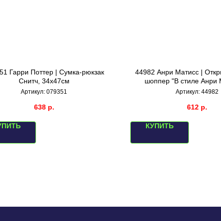
51 Гарри Поттер | Сумка-рюкзак
44982 Анри Матисс | Откр
Снитч, 34х47см
шоппер "В стиле Анри 
Артикул:
079351
Артикул:
44982
638
р.
612
р.
УПИТЬ
КУПИТЬ