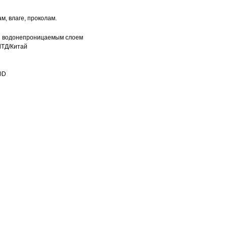
м, влаге, проколам.
й водонепроницаемым слоем
ЛТД/Китай
0D