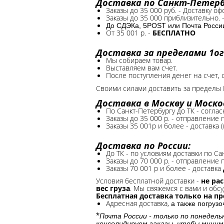
Доставка по Санкт-Петербу
Заказы до 35 000 руб. - Доставку о
Заказы до 35 000 приблизительно. 
До СДЭКа, 5POST или Почта России*
От 35 001 р. -
БЕСПЛАТНО
Доставка за пределами 1ог
Мы собираем товар.
Выставляем вам счет.
После поступления денег на счет, 
Своими силами доставить за пределы 
Доставка в Москву и Моско
По Санкт-Петербургу до ТК - соглас
Заказы до 35 000 р. - отправление
Заказы 35 001р и более - доставка 
Доставка по России:
До ТК - по условиям доставки по Са
Заказы до 70 000 р. -
отправление п
Заказы 70 001 р и более - доставка
Условия бесплатной доставки -
не ра
вес груза
. Мы свяжемся с вами и обсу
Бесплатная доставка только на п
Адресная доставка,
а также погруз
*
Почта России - только по понедель
консолидируем заказы, чтобы миним