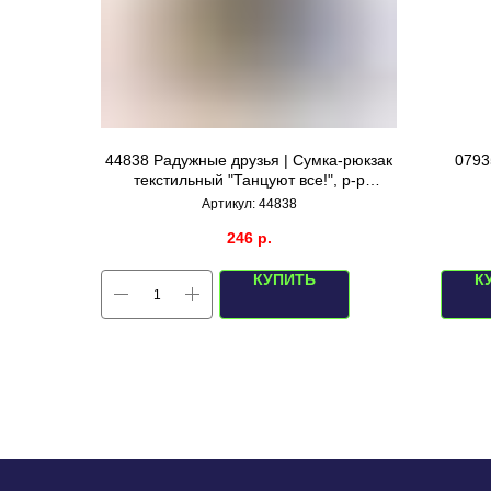
44838 Радужные друзья | Сумка-рюкзак
0793
текстильный "Танцуют все!", р-р
39х32см (вертикальные полосы)
Артикул:
44838
246
р.
КУПИТЬ
К