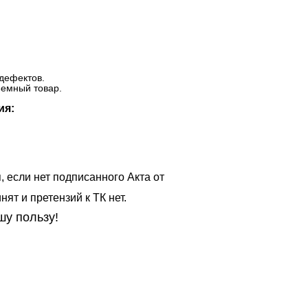
дефектов.
ъемный товар.
ия:
, если нет подписанного Акта от
ят и претензий к ТК нет.
шу пользу!