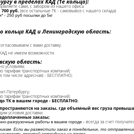
ргу в пределах КАД (1е кольцо):
формляете сами, с забором из нашего офиса
-
700 руб.
(все остальные ТК - самовывоз с нашего склада)
 - 250 руб посылки до 5кг
о кольца КАД и Ленинградскую область:
согласовываем с вами доставку.
КАД не имеем возможности.​
вскую область:
но условиям;
 по тарифам транспортных компаний;
(в том числе адресная) - БЕСПЛАТНО;
нкт-Петербургу;
о тарифам транспортных компаний;
до ТК в вашем городе - БЕСПЛАТНО
;
спространяются на заказы, где объемный вес груза превыша
дим условия доставки.
редоплаченные заказы;
всегда за счет получате
очно-разгрузочные работы в вашем городе -
никам. Если вы разместили заказ в понедельник, то отправлени
изировать простой сотрудника на почте.