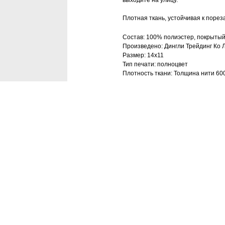
выходите на улицу.
Плотная ткань, устойчивая к пореза
Состав: 100% полиэстер, покрыты
Произведено: Дингли Трейдинг Ко 
Размер: 14х11
Тип печати: полноцвет
Плотность ткани: Толщина нити 60