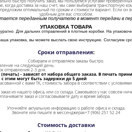
ально быстро получить заказ, мы пользуемся услугами проверенны
ае, когда доставка за наш счет, мы сами выбираем транспортную ко
 предложим оптимальный по срокам и стоимости вариант. Если он ва
удобным для вас способом.
итается переданным получателю в момент передачи в пер
УПАКОВКА ТОВАРА
куратно. Для дальних отправлений в плотные коробки. На упаковоч
наша упаковка, вы можете выслать свою инструкцию. Согласуем сро
Сроки отправления
:
Собираем и отправляем заказы быстро.
авление на следующий день.
ок отправления 2-3 дня.
 (печать) - зависят от набора общего заказа. В печать при
и с этим могут быть задержки до 5 дней
ласованной с вами ТК, стоимость забора в соответствии с условиями
заказ из нашего офиса, или со склада.
Самовывоз у нас совсем ниче
Оплачиваете заказ и согласовываете дату и время забора.
Уточняйте актуальную информацию о работе офиса и склада.
Звоните или пишите в мессенджерах+7 (906) 251 52 24
Стоимость доставки