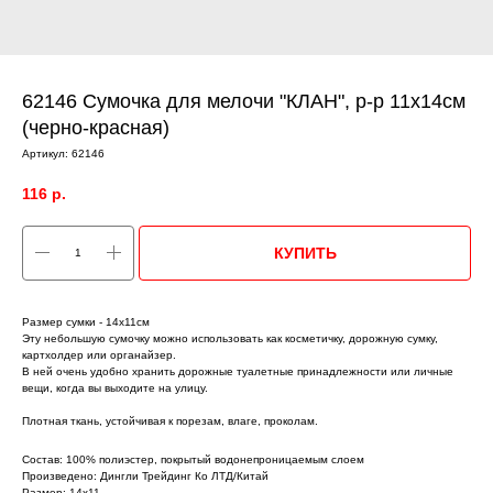
62146 Сумочка для мелочи "КЛАН", р-р 11х14см
(черно-красная)
Артикул:
62146
116
р.
КУПИТЬ
Размер сумки - 14х11см
Эту небольшую сумочку можно использовать как косметичку, дорожную сумку,
картхолдер или органайзер.
В ней очень удобно хранить дорожные туалетные принадлежности или личные
вещи, когда вы выходите на улицу.
Плотная ткань, устойчивая к порезам, влаге, проколам.
Состав: 100% полиэстер, покрытый водонепроницаемым слоем
Произведено: Дингли Трейдинг Ко ЛТД/Китай
Размер: 14х11