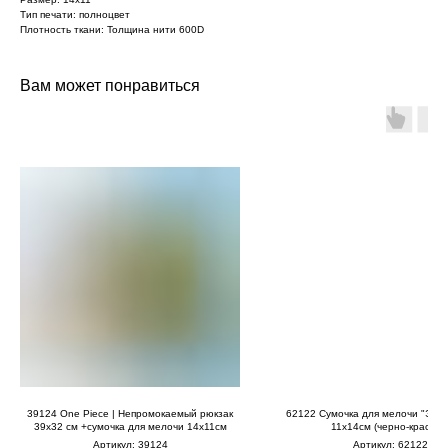
Тип печати: полноцвет
Плотность ткани: Толщина нити 600D
Вам может понравиться
39124 One Piece | Непромокаемый рюкзак
62122 Сумочка для мелочи "Эмбл
39х32 см +сумочка для мелочи 14х11см
11х14см (черно-красная
Артикул:
39124
Артикул:
62122