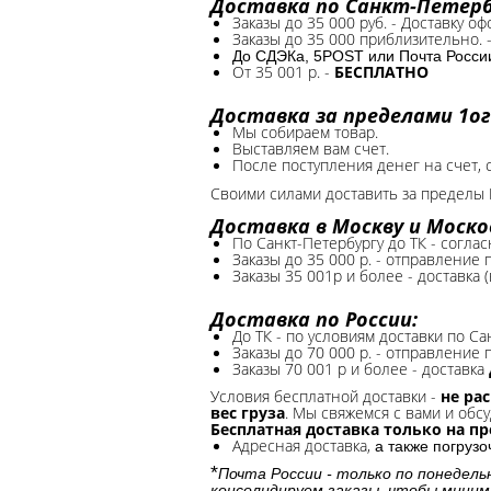
Доставка по Санкт-Петербу
Заказы до 35 000 руб. - Доставку о
Заказы до 35 000 приблизительно. 
До СДЭКа, 5POST или Почта России*
От 35 001 р. -
БЕСПЛАТНО
Доставка за пределами 1ог
Мы собираем товар.
Выставляем вам счет.
После поступления денег на счет, 
Своими силами доставить за пределы 
Доставка в Москву и Моско
По Санкт-Петербургу до ТК - соглас
Заказы до 35 000 р. - отправление
Заказы 35 001р и более - доставка 
Доставка по России:
До ТК - по условиям доставки по Са
Заказы до 70 000 р. -
отправление п
Заказы 70 001 р и более - доставка
Условия бесплатной доставки -
не ра
вес груза
. Мы свяжемся с вами и обсу
Бесплатная доставка только на п
Адресная доставка,
а также погруз
*
Почта России - только по понедель
консолидируем заказы, чтобы миним