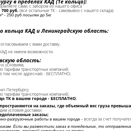
ргу в пределах КАД (1е кольцо):
формляете сами, с забором из нашего офиса
-
700 руб.
(все остальные ТК - самовывоз с нашего склада)
 - 250 руб посылки до 5кг
о кольца КАД и Ленинградскую область:
согласовываем с вами доставку.
КАД не имеем возможности.​
вскую область:
но условиям;
 по тарифам транспортных компаний;
(в том числе адресная) - БЕСПЛАТНО;
нкт-Петербургу;
о тарифам транспортных компаний;
до ТК в вашем городе - БЕСПЛАТНО
;
спространяются на заказы, где объемный вес груза превыша
дим условия доставки.
редоплаченные заказы;
всегда за счет получате
очно-разгрузочные работы в вашем городе -
никам. Если вы разместили заказ в понедельник, то отправлени
изировать простой сотрудника на почте.