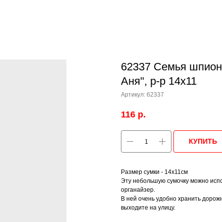
62337 Семья шпиона
Аня", р-р 14х11
Артикул:
62337
116
р.
КУПИТЬ
Размер сумки - 14х11см
Эту небольшую сумочку можно испол
органайзер.
В ней очень удобно хранить дорож
выходите на улицу.