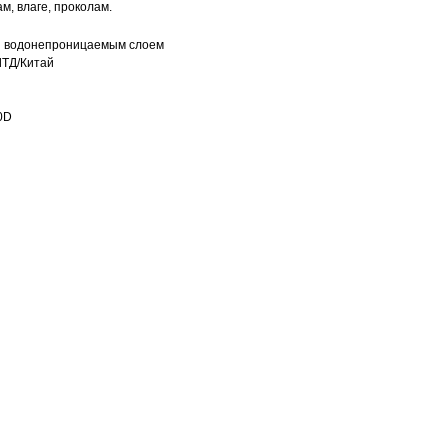
м, влаге, проколам.
й водонепроницаемым слоем
ЛТД/Китай
0D