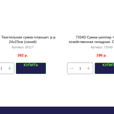
 Текстильная сумка-планшет, р-р
73340 Сумка-шоппер 
24х23см (синий)
хозяйственная складная, 
Слоны, 40х40с
Артикул:
26117
Артикул:
73340
262
р.
196
р.
КУПИТЬ
КУПИ