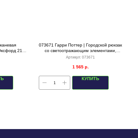
тканевая
073671 Гарри Поттер | Городской рюкзак
Оксфорд 210
со светоотражающим элементами,
м
45х32х15см (серо-голубой)
Артикул:
073671
1 565
р.
ТЬ
КУПИТЬ