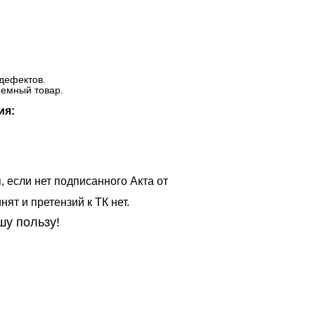
дефектов.
ъемный товар.
ия:
, если нет подписанного Акта от
ят и претензий к ТК нет.
шу пользу!