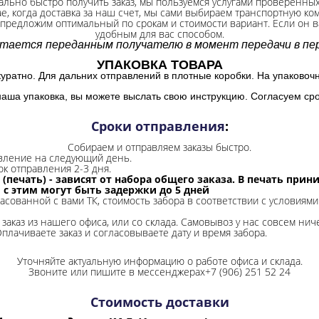
ально быстро получить заказ, мы пользуемся услугами проверенны
ае, когда доставка за наш счет, мы сами выбираем транспортную ко
 предложим оптимальный по срокам и стоимости вариант. Если он ва
удобным для вас способом.
итается переданным получателю в момент передачи в пер
УПАКОВКА ТОВАРА
куратно. Для дальних отправлений в плотные коробки. На упаковоч
наша упаковка, вы можете выслать свою инструкцию. Согласуем сро
Сроки отправления
:
Собираем и отправляем заказы быстро.
авление на следующий день.
ок отправления 2-3 дня.
 (печать) - зависят от набора общего заказа. В печать при
и с этим могут быть задержки до 5 дней
ласованной с вами ТК, стоимость забора в соответствии с условиями
заказ из нашего офиса, или со склада.
Самовывоз у нас совсем ниче
Оплачиваете заказ и согласовываете дату и время забора.
Уточняйте актуальную информацию о работе офиса и склада.
Звоните или пишите в мессенджерах+7 (906) 251 52 24
Стоимость доставки