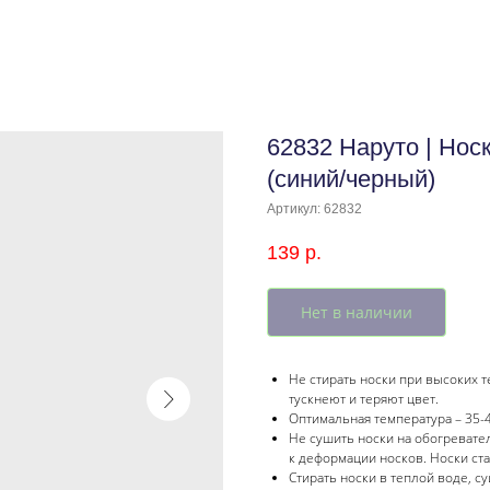
62832 Наруто | Нос
(синий/черный)
Артикул:
62832
139
р.
Нет в наличии
Не стирать носки при высоких т
тускнеют и теряют цвет.
Оптимальная температура – 35-4
Не сушить носки на обогревател
к деформации носков. Носки ст
Стирать носки в теплой воде, с