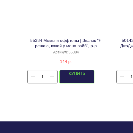
55384 Мемы и оффтопы | Значок "Я
5014
решаю, какой у меня вайб", р-р
ДжоДжо
2,3х3см
Рох
Артикул:
55384
144
р.
КУПИТЬ