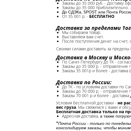
Заказы до 35 000 руб. - Доставку о
Заказы до 35 000 приблизительно. 
До СДЭКа, 5POST или Почта России*
От 35 001 р. -
БЕСПЛАТНО
Доставка за пределами 1ог
Мы собираем товар.
Выставляем вам счет.
После поступления денег на счет, 
Своими силами доставить за пределы 
Доставка в Москву и Моско
По Санкт-Петербургу до ТК - соглас
Заказы до 35 000 р. - отправление
Заказы 35 001р и более - доставка 
Доставка по России:
До ТК - по условиям доставки по Са
Заказы до 70 000 р. -
отправление п
Заказы 70 001 р и более - доставка
Условия бесплатной доставки -
не ра
вес груза
. Мы свяжемся с вами и обсу
Бесплатная доставка только на п
Адресная доставка,
а также погруз
*
Почта России - только по понедель
консолидируем заказы, чтобы миним