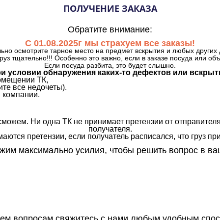
ПОЛУЧЕНИЕ ЗАКАЗА
Обратите внимание:
С 01.08.2025г мы страхуем все заказы!
ьно осмотрите тарное место на предмет вскрытия и любых других 
руз тщательно!!! Особенно это важно, если в заказе посуда или об
Если посуда разбита, это будет слышно.
и условии обнаружения каких-то дефектов или вскрыт
омещении ТК,
те все недочеты).
 компании.
сможем. Ни одна ТК не принимает претензии от отправителя
получателя.
аются претензии, если получатель расписался, что груз прин
им максимально усилия, чтобы решить вопрос в ва
сем вопросам свяжитесь с нами любым удобным спос