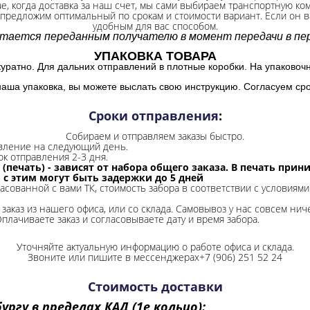
ае, когда доставка за наш счет, мы сами выбираем транспортную ко
 предложим оптимальный по срокам и стоимости вариант. Если он ва
удобным для вас способом.
итается переданным получателю в момент передачи в пер
УПАКОВКА ТОВАРА
куратно. Для дальних отправлений в плотные коробки. На упаковоч
наша упаковка, вы можете выслать свою инструкцию. Согласуем сро
Сроки отправления
:
Собираем и отправляем заказы быстро.
авление на следующий день.
ок отправления 2-3 дня.
 (печать) - зависят от набора общего заказа. В печать при
и с этим могут быть задержки до 5 дней
ласованной с вами ТК, стоимость забора в соответствии с условиями
заказ из нашего офиса, или со склада.
Самовывоз у нас совсем ниче
Оплачиваете заказ и согласовываете дату и время забора.
Уточняйте актуальную информацию о работе офиса и склада.
Звоните или пишите в мессенджерах+7 (906) 251 52 24
Стоимость доставки
ргу в пределах КАД (1е кольцо):