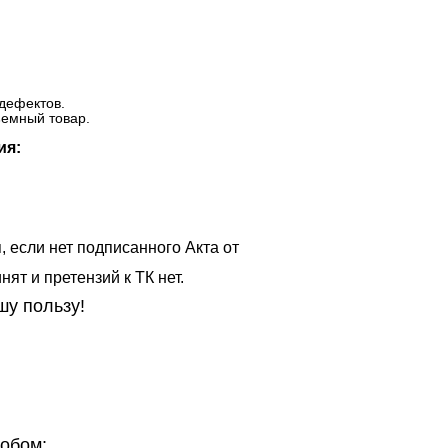
дефектов.
ъемный товар.
ия:
, если нет подписанного Акта от
ят и претензий к ТК нет.
шу пользу!
обом: