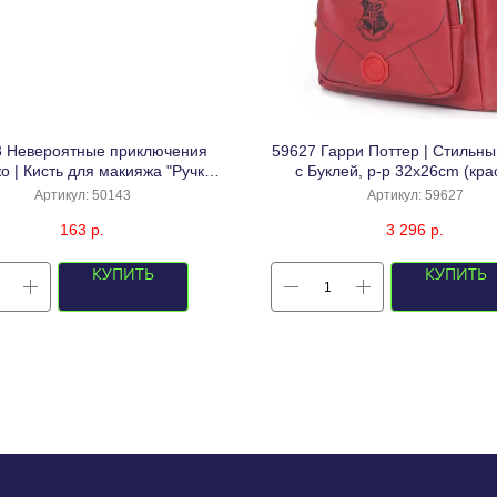
3 Невероятные приключения
59627 Гарри Поттер | Стильны
 | Кисть для макияжа "Ручка
с Буклей, р-р 32x26cm (кра
ана Кишибе", 11см(1,1см)
Артикул:
50143
Артикул:
59627
163
р.
3 296
р.
КУПИТЬ
КУПИТЬ