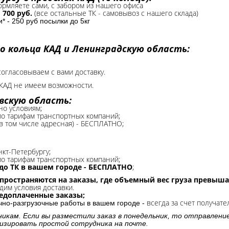
формляете сами, с забором из нашего офиса
-
700 руб.
(все остальные ТК - самовывоз с нашего склада)
 - 250 руб посылки до 5кг
о кольца КАД и Ленинградскую область:
согласовываем с вами доставку.
КАД не имеем возможности.​
вскую область:
но условиям;
 по тарифам транспортных компаний;
(в том числе адресная) - БЕСПЛАТНО;
нкт-Петербургу;
о тарифам транспортных компаний;
до ТК в вашем городе - БЕСПЛАТНО
;
спространяются на заказы, где объемный вес груза превыша
дим условия доставки.
редоплаченные заказы;
всегда за счет получате
очно-разгрузочные работы в вашем городе -
никам. Если вы разместили заказ в понедельник, то отправлени
изировать простой сотрудника на почте.