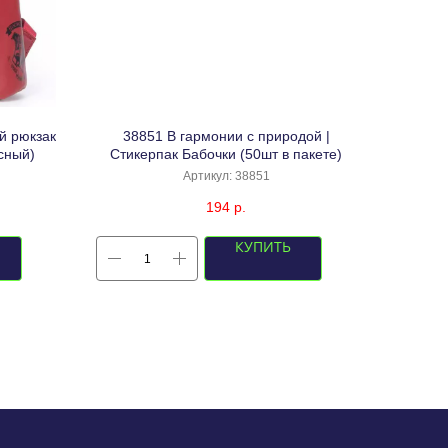
й рюкзак
38851 В гармонии с природой |
сный)
Стикерпак Бабочки (50шт в пакете)
Артикул:
38851
194
р.
КУПИТЬ