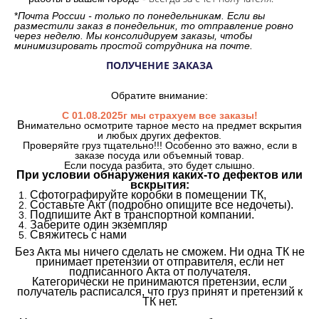
*
Почта России - только по понедельникам. Если вы
разместили заказ в понедельник, то отправление ровно
через неделю. Мы консолидируем заказы, чтобы
минимизировать простой сотрудника на почте.
ПОЛУЧЕНИЕ ЗАКАЗА
Обратите внимание:
С 01.08.2025г мы страхуем все заказы!
В
нимательно осмотрите тарное место на предмет вскрытия
и любых других дефектов.
Проверяйте груз тщательно!!! Особенно это важно, если в
заказе посуда или объемный товар.
Если посуда разбита, это будет слышно.
При условии обнаружения каких-то дефектов или
вскрытия:
Сфотографируйте коробки в помещении ТК,
Составьте Акт (подробно опишите все недочеты).
Подпишите Акт в транспортной компании.
Заберите один экземпляр
Свяжитесь с нами
Без Акта мы ничего сделать не сможем. Ни одна ТК не
принимает претензии от отправителя, если нет
подписанного Акта от получателя.
Категорически не принимаются претензии, если
получатель расписался, что груз принят и претензий к
ТК нет.