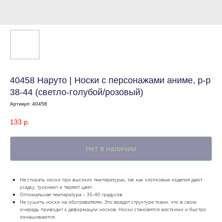
40458 Наруто | Носки с персонажами аниме, р-р
38-44 (светло-голубой/розовый)
Артикул:
40458
133
р.
Нет в наличии
Не стирать носки при высоких температурах, так как хлопковые изделия дают
усадку, тускнеют и теряют цвет.
Оптимальная температура – 35-40 градусов.
Не сушить носки на обогревателях. Это вредит структуре ткани, что в свою
очередь приводит к деформации носков. Носки становятся жесткими и быстро
изнашиваются.