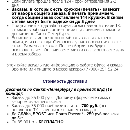
Если оплата прошла после 12ч - срок отправления 2-3
дня.
Заказы, в которых есть кружки (печать) - зависят
от набора общего заказа. В печать принимаем,
когда общий заказ составляем 144 кружки. В связи
с этим могут быть задержки до 5 дней
При условии, когда забор груза согласованной с вами ТК,
стоимость забора в соответствии с условиями стоимости
доставки по Санкт-Петербургу.
Вы можете самостоятельно забрать заказ из нашего
офиса, или со склада.
Самовывоз у нас совсем ничего не
стоит. Размещаете заказ. После сборки вам будет
выставлен счет. Оплачиваете заказ и согласовываете дату
и время забора.
Уточняйте актуальную информацию о работе офиса и склада.
Звоните или пишите в мессенджерах+7 (906) 251 52 24
Стоимость доставки
Доставка по Санкт-Петербургу в пределах КАД (1е
кольцо):
Заказы до 35 000 руб. - Доставку оформляете сами, с
забором из нашего офиса
Заказы до 35 000 приблизительно. -
700 руб.
(все
остальные ТК - самовывоз с нашего склада)
До СДЭКа, 5POST или Почта России* - 250 руб посылки
до 5кг
От 35 001 р. -
БЕСПЛАТНО