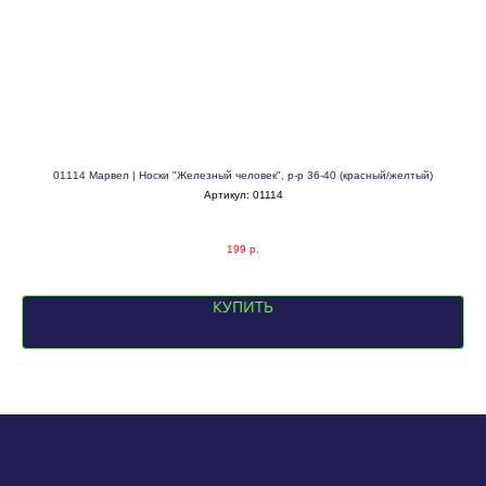
6см
01114 Марвел | Носки "Железный человек", р-р 36-40 (красный/желтый)
Артикул:
01114
199
р.
КУПИТЬ