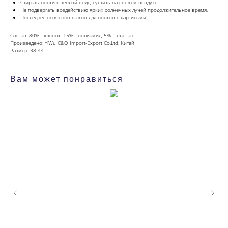
Стирать носки в теплой воде, сушить на свежем воздухе.
Не подвергать воздействию ярких солнечных лучей продолжительное время.
Последнее особенно важно для носков с картинами!
Состав: 80% - хлопок, 15% - полиамид, 5% - эластан
Произведено: YiWu C&Q Import-Export Co.Ltd. Китай
Размер: 38-44
Вам может понравиться