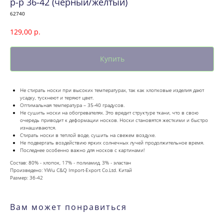
р-р 36-42 (черный/желтый)
62740
129,00
р.
Купить
Не стирать носки при высоких температурах, так как хлопковые изделия дают
усадку, тускнеют и теряют цвет.
Оптимальная температура – 35-40 градусов.
Не сушить носки на обогревателях. Это вредит структуре ткани, что в свою
очередь приводит к деформации носков. Носки становятся жесткими и быстро
изнашиваются.
Стирать носки в теплой воде, сушить на свежем воздухе.
Не подвергать воздействию ярких солнечных лучей продолжительное время.
Последнее особенно важно для носков с картинами!
Состав: 80% - хлопок, 17% - полиамид, 3% - эластан
Произведено: YiWu C&Q Import-Export Co.Ltd. Китай
Размер: 36-42
Вам может понравиться