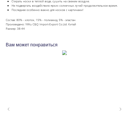
Стирать носки в теплой воде, сушить на свежем воздухе.
Не подвергать воздействию ярких солнечных лучей продолжительное время.
Последнее особенно важно для носков с картинами!
Состав: 80% - хлопок, 15% - полиамид, 5% - эластан
Произведено: YiWu C&Q Import-Export Co.Ltd. Китай
Размер: 38-44
Вам может понравиться