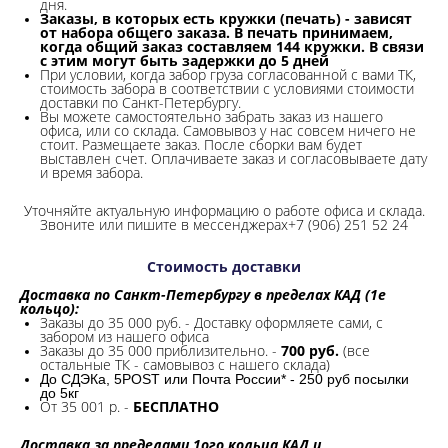
дня.
Заказы, в которых есть кружки (печать) - зависят
от набора общего заказа. В печать принимаем,
когда общий заказ составляем 144 кружки. В связи
с этим могут быть задержки до 5 дней
При условии, когда забор груза согласованной с вами ТК,
стоимость забора в соответствии с условиями стоимости
доставки по Санкт-Петербургу.
Вы можете самостоятельно забрать заказ из нашего
офиса, или со склада.
Самовывоз у нас совсем ничего не
стоит. Размещаете заказ. После сборки вам будет
выставлен счет. Оплачиваете заказ и согласовываете дату
и время забора.
Уточняйте актуальную информацию о работе офиса и склада.
Звоните или пишите в мессенджерах+7 (906) 251 52 24
Стоимость доставки
Доставка по Санкт-Петербургу в пределах КАД (1е
кольцо):
Заказы до 35 000 руб. - Доставку оформляете сами, с
забором из нашего офиса
Заказы до 35 000 приблизительно. -
700 руб.
(все
остальные ТК - самовывоз с нашего склада)
До СДЭКа, 5POST или Почта России* - 250 руб посылки
до 5кг
От 35 001 р. -
БЕСПЛАТНО
Доставка за пределами 1ого кольца КАД и