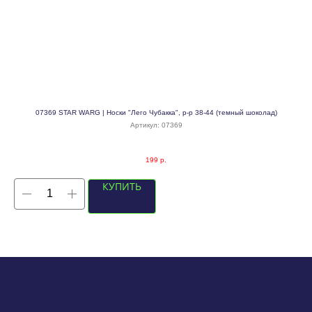
3,6
07369 STAR WARG | Носки "Лего Чубакка", р-р 38-44 (темный шоколад)
Артикул:
07369
199
р.
КУПИТЬ