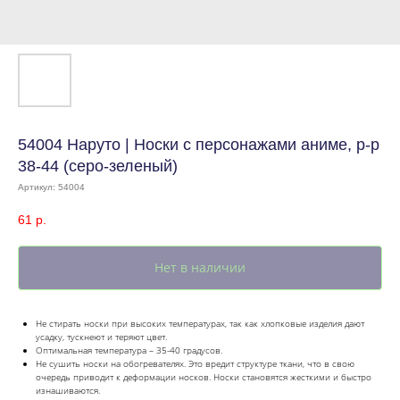
54004 Наруто | Носки с персонажами аниме, р-р
38-44 (серо-зеленый)
Артикул:
54004
61
р.
Нет в наличии
Не стирать носки при высоких температурах, так как хлопковые изделия дают
усадку, тускнеют и теряют цвет.
Оптимальная температура – 35-40 градусов.
Не сушить носки на обогревателях. Это вредит структуре ткани, что в свою
очередь приводит к деформации носков. Носки становятся жесткими и быстро
изнашиваются.