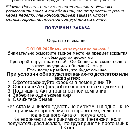
*
Почта России - только по понедельникам. Если вы
разместили заказ в понедельник, то отправление ровно
через неделю. Мы консолидируем заказы, чтобы
минимизировать простой сотрудника на почте.
ПОЛУЧЕНИЕ ЗАКАЗА
Обратите внимание:
С 01.08.2025г мы страхуем все заказы!
В
нимательно осмотрите тарное место на предмет вскрытия
и любых других дефектов.
Проверяйте груз тщательно!!! Особенно это важно, если в
заказе посуда или объемный товар.
Если посуда разбита, это будет слышно.
При условии обнаружения каких-то дефектов или
вскрытия:
Сфотографируйте коробки в помещении ТК,
Составьте Акт (подробно опишите все недочеты).
Подпишите Акт в транспортной компании.
Заберите один экземпляр
Свяжитесь с нами
Без Акта мы ничего сделать не сможем. Ни одна ТК не
принимает претензии от отправителя, если нет
подписанного Акта от получателя.
Категорически не принимаются претензии, если
получатель расписался, что груз принят и претензий к
ТК нет.