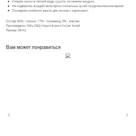
Стирать носки в теплой воде, сушить на свежем воздухе.
Не подвергать воздействию ярких солнечных лучей продолжительное время.
Последнее особенно важно для носков с картинами!
Состав: 80% - хлопок, 17% - полиамид, 3% - эластан
Произведено: YiWu C&Q Import-Export Co.Ltd. Китай
Размер: 36-42
Вам может понравиться