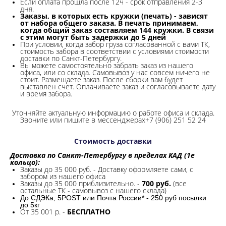
Если оплата прошла после 12ч - срок отправления 2-3
дня.
Заказы, в которых есть кружки (печать) - зависят
от набора общего заказа. В печать принимаем,
когда общий заказ составляем 144 кружки. В связи
с этим могут быть задержки до 5 дней
При условии, когда забор груза согласованной с вами ТК,
стоимость забора в соответствии с условиями стоимости
доставки по Санкт-Петербургу.
Вы можете самостоятельно забрать заказ из нашего
офиса, или со склада.
Самовывоз у нас совсем ничего не
стоит. Размещаете заказ. После сборки вам будет
выставлен счет. Оплачиваете заказ и согласовываете дату
и время забора.
Уточняйте актуальную информацию о работе офиса и склада.
Звоните или пишите в мессенджерах+7 (906) 251 52 24
Стоимость доставки
Доставка по Санкт-Петербургу в пределах КАД (1е
кольцо):
Заказы до 35 000 руб. - Доставку оформляете сами, с
забором из нашего офиса
Заказы до 35 000 приблизительно. -
700 руб.
(все
остальные ТК - самовывоз с нашего склада)
До СДЭКа, 5POST или Почта России* - 250 руб посылки
до 5кг
От 35 001 р. -
БЕСПЛАТНО