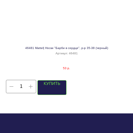
)
46481 Mattel| Носки "Барби в сердце", р-р 35-38 (черный)
Артикул:
46481
53
р.
КУПИТЬ